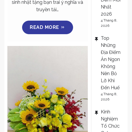
sinh nhật tặng bạn trai ý nghĩa và
bạn
Nhất
truyền tải…
trai
2026
4 Tháng 8,
ý
2026
READ MORE
nghĩa
Top
Những
Địa Điểm
Ăn Ngon
Không
Nên Bỏ
Lỡ Khi
Đến Huế
4 Tháng 8,
2026
Kinh
Nghiệm
Tổ Chức