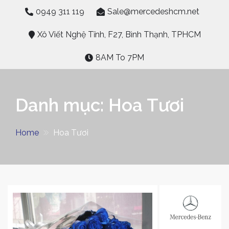
Skip
0949 311 119
Sale@mercedeshcm.net
to
content
Xô Viết Nghệ Tĩnh, F27, Bình Thạnh, TPHCM
8AM To 7PM
Danh mục:
Hoa Tươi
Home
Hoa Tươi