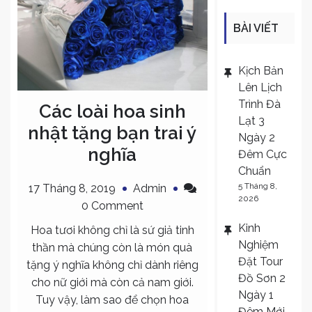
BÀI VIẾT
MỚI
Kịch Bản
Lên Lịch
Trình Đà
Các loài hoa sinh
Lạt 3
nhật tặng bạn trai ý
Ngày 2
nghĩa
Đêm Cực
Chuẩn
5 Tháng 8,
17 Tháng 8, 2019
Admin
2026
on
0 Comment
Các
Kinh
Hoa tươi không chỉ là sứ giả tinh
loài
Nghiệm
thần mà chúng còn là món quà
hoa
Đặt Tour
tặng ý nghĩa không chỉ dành riêng
sinh
Đồ Sơn 2
cho nữ giới mà còn cả nam giới.
nhật
Ngày 1
Tuy vậy, làm sao để chọn hoa
tặng
Đêm Mới