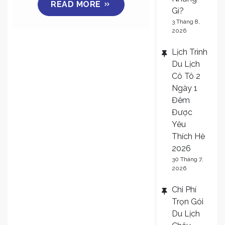
READ MORE
nơi
Gì?
nhanh
3 Tháng 8,
chóng,
2026
giá
Lịch Trình
rẻ
Du Lịch
Cô Tô 2
Ngày 1
Đêm
Được
Yêu
Thích Hè
2026
30 Tháng 7,
2026
Chi Phí
Trọn Gói
Du Lịch