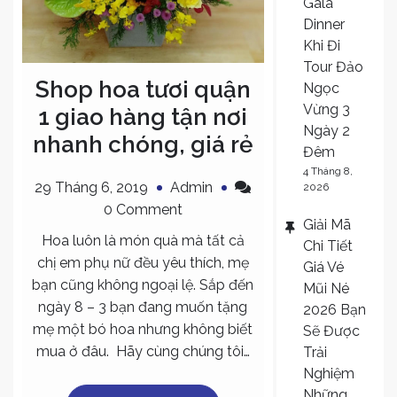
Gala
Dinner
Khi Đi
Tour Đảo
Shop hoa tươi quận
Ngọc
Vừng 3
1 giao hàng tận nơi
Ngày 2
nhanh chóng, giá rẻ
Đêm
4 Tháng 8,
29 Tháng 6, 2019
Admin
2026
on
0 Comment
Giải Mã
Shop
Hoa luôn là món quà mà tất cả
Chi Tiết
hoa
chị em phụ nữ đều yêu thích, mẹ
Giá Vé
tươi
bạn cũng không ngoại lệ. Sắp đến
Mũi Né
quận
ngày 8 – 3 bạn đang muốn tặng
2026 Bạn
1
mẹ một bó hoa nhưng không biết
Sẽ Được
giao
mua ở đâu. Hãy cùng chúng tôi…
Trải
hàng
Nghiệm
tận
Những