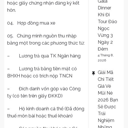
Gala
hoặc giấy chứng nhận đăng ký kết
Dinner
hôn.
Khi Đi
Tour Đảo
04. Hợp đồng mua xe
Ngọc
Vừng 3
05. Chứng minh nguồn thu nhập
Ngày 2
bằng một trong các phương thức từ:
Đêm
– Lương trả qua TK Ngân hàng
4 Tháng 8,
2026
– Lương trả bằng tiền mặt có
Giải Mã
BHXH hoặc có trích nộp TNCN
Chi Tiết
Giá Vé
– Đích danh vốn góp vào Công
Mũi Né
ty (có tên trên giấy ĐKKD)
2026 Bạn
Sẽ Được
– Hộ kinh doanh cá thể (Đã đóng
Trải
thuế môn bài hoặc thuế khoán)
Nghiệm
Những