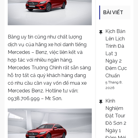
BÀI VIẾT
MỚI
Kịch Bản
Bằng uy tín cũng như chất lượng
Lên Lịch
dịch vụ của hãng xe hơi danh tiếng
Trình Đà
Mercedes – Benz, việc liên kết và
Lạt 3
hợp tác với nhiều ngân hàng,
Ngày 2
Mercedes Trường Chinh rất sẵn sàng
Đêm Cực
hỗ trợ tất cả quý khách hàng đang
Chuẩn
5 Tháng 8,
có nhu cầu cần vay vốn để mua xe
2026
Mercedes Benz. Hotline tư vấn:
0938.706.999 – Mr. Sơn.
Kinh
Nghiệm
Đặt Tour
Đồ Sơn 2
Ngày 1
Đêm Mới