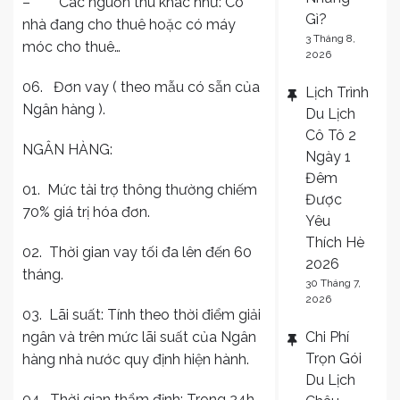
– Các nguồn thu khác như: Có
Gì?
nhà đang cho thuê hoặc có máy
3 Tháng 8,
móc cho thuê…
2026
06. Đơn vay ( theo mẫu có sẵn của
Lịch Trình
Ngân hàng ).
Du Lịch
Cô Tô 2
NGÂN HÀNG:
Ngày 1
Đêm
01. Mức tài trợ thông thường chiếm
Được
70% giá trị hóa đơn.
Yêu
Thích Hè
02. Thời gian vay tối đa lên đến 60
2026
tháng.
30 Tháng 7,
2026
03. Lãi suất: Tính theo thời điểm giải
ngân và trên mức lãi suất của Ngân
Chi Phí
Trọn Gói
hàng nhà nước quy định hiện hành.
Du Lịch
04. Thời gian thẩm định: Trong 24h