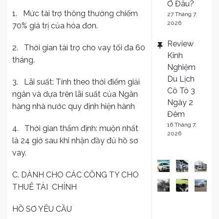
Ở Đâu?
1. Mức tài trợ thông thường chiếm
27 Tháng 7,
2026
70% giá trị của hóa đơn.
Review
2. Thời gian tài trợ cho vay tối đa 60
Kinh
tháng.
Nghiệm
Du Lịch
3. Lãi suất: Tính theo thời điểm giải
Cô Tô 3
ngân và dựa trên lãi suất của Ngân
Ngày 2
hàng nhà nước quy định hiện hành
Đêm
16 Tháng 7,
4. Thời gian thẩm định: muộn nhất
2026
là 24 giờ sau khi nhận đầy đủ hồ sơ
vay.
C. DÀNH CHO CÁC CÔNG TY CHO
THUÊ TÀI CHÍNH
HỒ SƠ YÊU CẦU