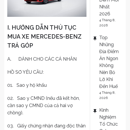
Nhất
2026
4 Tháng 8,
2026
I. HƯỚNG DẪN THỦ TỤC
MUA XE MERCEDES-BENZ
Top
Những
TRẢ GÓP
Địa Điểm
Ăn Ngon
A. DÀNH CHO CÁC CÁ NHÂN
Không
HỒ SƠ YÊU CẦU:
Nên Bỏ
Lỡ Khi
01. Sao y hộ khẩu
Đến Huế
4 Tháng 8,
02. Sao y CMND (nếu đã kết hôn,
2026
cần sao y CMND của cả hai vợ
Kinh
chồng).
Nghiệm
Tổ Chức
03. Giấy chứng nhận đang độc thân