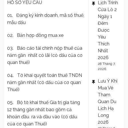
HỒ SƠ YÊU CẦU
Lịch Trình
Cửa Lò 2
01. Đăng ký kinh doanh, mã số thuế,
Ngày 1
mẫu dấu
Đêm
Được
02. Bản hợp đồng mua xe
Yêu
Thích
03. Báo cáo tài chính nộp thuế của
Nhất
năm gần nhất có lãi (có dấu của cơ
2026
quan thuế)
28 Tháng 7,
2026
04. Tờ khai quyết toán thuế TNDN
Lưu Ý Khi
năm gần nhất (có dấu của cơ quan
Mua Vé
Thuế)
Tham
Quan Du
05. Bộ tờ khai thuế Gía trị gia tăng
Lịch Hạ
12 tháng gần nhất bao gồm cả
Long
khoản đầu ra và đầu vào (có dấu
2026
của cơ quan Thuế)