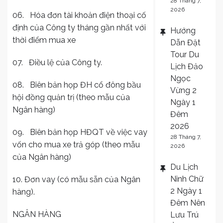
28 Tháng 7,
2026
06. Hóa đơn tài khoản điện thoại cố
định của Công ty tháng gần nhất với
Hướng
thời điểm mua xe
Dẫn Đặt
Tour Du
07. Điều lệ của Công ty.
Lịch Đảo
Ngọc
08. Biên bản họp ĐH cổ đông bầu
Vừng 2
hội đồng quản trị (theo mẫu của
Ngày 1
Ngân hàng)
Đêm
2026
09. Biên bản họp HĐQT về việc vay
28 Tháng 7,
vốn cho mua xe trả góp (theo mẫu
2026
của Ngân hàng)
Du Lịch
Ninh Chữ
10. Đơn vay (có mẫu sẵn của Ngân
2 Ngày 1
hàng).
Đêm Nên
NGÂN HÀNG
Lưu Trú