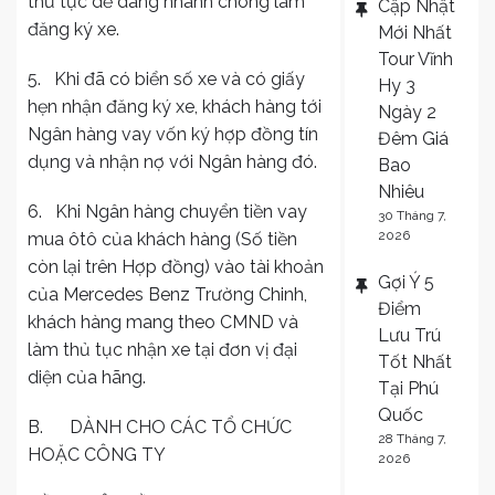
thủ tục dễ dàng nhanh chóng làm
Cập Nhật
đăng ký xe.
Mới Nhất
Tour Vĩnh
5. Khi đã có biển số xe và có giấy
Hy 3
hẹn nhận đăng ký xe, khách hàng tới
Ngày 2
Ngân hàng vay vốn ký hợp đồng tín
Đêm Giá
dụng và nhận nợ với Ngân hàng đó.
Bao
Nhiêu
6. Khi Ngân hàng chuyển tiền vay
30 Tháng 7,
2026
mua ôtô của khách hàng (Số tiền
còn lại trên Hợp đồng) vào tài khoản
Gợi Ý 5
của Mercedes Benz Trường Chinh,
Điểm
khách hàng mang theo CMND và
Lưu Trú
làm thủ tục nhận xe tại đơn vị đại
Tốt Nhất
diện của hãng.
Tại Phú
Quốc
B. DÀNH CHO CÁC TỔ CHỨC
28 Tháng 7,
HOẶC CÔNG TY
2026