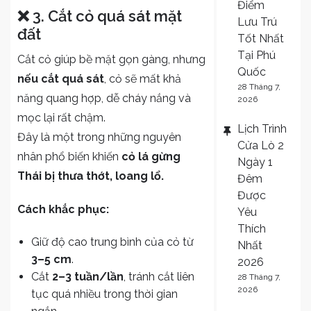
Điểm
❌ 3. Cắt cỏ quá sát mặt
Lưu Trú
đất
Tốt Nhất
Tại Phú
Cắt cỏ giúp bề mặt gọn gàng, nhưng
Quốc
nếu cắt quá sát
, cỏ sẽ mất khả
28 Tháng 7,
năng quang hợp, dễ cháy nắng và
2026
mọc lại rất chậm.
Lịch Trình
Đây là một trong những nguyên
Cửa Lò 2
nhân phổ biến khiến
cỏ lá gừng
Ngày 1
Thái bị thưa thớt
, loang lổ.
Đêm
Được
Cách khắc phục:
Yêu
Thích
Giữ độ cao trung bình của cỏ từ
Nhất
3–5 cm
.
2026
Cắt
2–3 tuần/lần
, tránh cắt liên
28 Tháng 7,
2026
tục quá nhiều trong thời gian