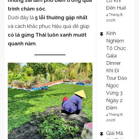
những sai lầm phổ biến trong quá
Lỡ Khi
lá
Đến Huế
trình chăm sóc
.
gừng
4 Tháng 8,
Dưới đây là
5 lỗi thường gặp nhất
2026
Thái
và cách khắc phục hiệu quả để giúp
khiến
Kinh
cỏ lá gừng Thái luôn xanh mướt
cỏ
Nghiệm
quanh năm
.
dễ
Tổ Chức
vàng
Gala
úa,
Dinner
thưa
Khi Đi
thớt
Tour Đảo
Ngọc
Vừng 3
Ngày 2
Đêm
4 Tháng 8,
2026
Giải Mã