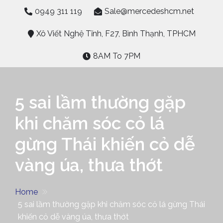
Skip
0949 311 119
Sale@mercedeshcm.net
to
content
Xô Viết Nghệ Tĩnh, F27, Bình Thạnh, TPHCM
8AM To 7PM
5 sai lầm thường gặp
khi chăm sóc cỏ lá
gừng Thái khiến cỏ dễ
vàng úa, thưa thớt
Home
5 sai lầm thường gặp khi chăm sóc cỏ lá gừng Thái
khiến cỏ dễ vàng úa, thưa thớt