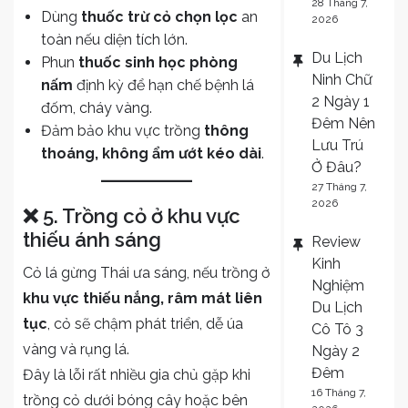
28 Tháng 7,
Dùng
thuốc trừ cỏ chọn lọc
an
2026
toàn nếu diện tích lớn.
Du Lịch
Phun
thuốc sinh học phòng
Ninh Chữ
nấm
định kỳ để hạn chế bệnh lá
2 Ngày 1
đốm, cháy vàng.
Đêm Nên
Đảm bảo khu vực trồng
thông
Lưu Trú
thoáng, không ẩm ướt kéo dài
.
Ở Đâu?
27 Tháng 7,
2026
❌ 5. Trồng cỏ ở khu vực
thiếu ánh sáng
Review
Kinh
Cỏ lá gừng Thái ưa sáng, nếu trồng ở
Nghiệm
khu vực thiếu nắng, râm mát liên
Du Lịch
tục
, cỏ sẽ chậm phát triển, dễ úa
Cô Tô 3
vàng và rụng lá.
Ngày 2
Đêm
Đây là lỗi rất nhiều gia chủ gặp khi
16 Tháng 7,
trồng cỏ dưới bóng cây hoặc bên