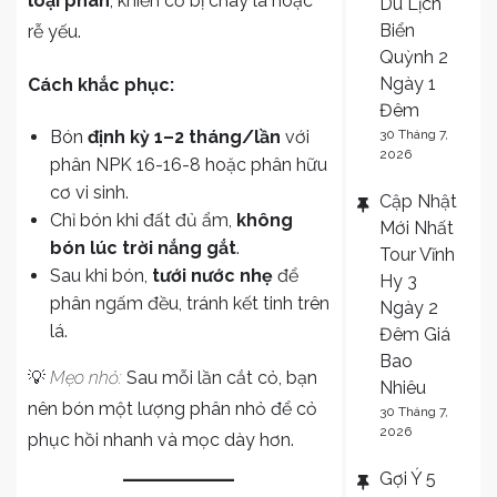
loại phân
, khiến cỏ bị cháy lá hoặc
Du Lịch
Biển
rễ yếu.
Quỳnh 2
Ngày 1
Cách khắc phục:
Đêm
Bón
định kỳ 1–2 tháng/lần
với
30 Tháng 7,
2026
phân NPK 16-16-8 hoặc phân hữu
cơ vi sinh.
Cập Nhật
Chỉ bón khi đất đủ ẩm,
không
Mới Nhất
bón lúc trời nắng gắt
.
Tour Vĩnh
Sau khi bón,
tưới nước nhẹ
để
Hy 3
phân ngấm đều, tránh kết tinh trên
Ngày 2
lá.
Đêm Giá
Bao
💡
Mẹo nhỏ:
Sau mỗi lần cắt cỏ, bạn
Nhiêu
nên bón một lượng phân nhỏ để cỏ
30 Tháng 7,
2026
phục hồi nhanh và mọc dày hơn.
Gợi Ý 5