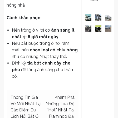
2026
hông nhà.
Cách khắc phục:
Nên trồng ở vị trí có
ánh sáng ít
nhất 4–6 giờ mỗi ngày
.
Nếu bắt buộc trồng ở nơi râm
mát, nên
chọn loại cỏ chịu bóng
như cỏ nhung Nhật
thay thế.
Định kỳ
tỉa bớt cành cây che
phủ
để tăng ánh sáng cho thảm
cỏ.
Điều
Thông Tin Giá
Khám Phá
Vé Mới Nhất Tại
Những Tọa Độ
hướng
Các Điểm Du
“Hot” Nhất Tại
bài
Lịch Nổi Bật Ở
Flamingo Đại