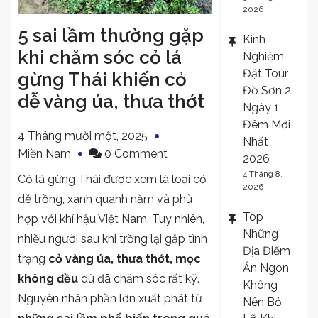
2026
5 sai lầm thường gặp
Kinh
khi chăm sóc cỏ lá
Nghiệm
Đặt Tour
gừng Thái khiến cỏ
Đồ Sơn 2
dễ vàng úa, thưa thớt
Ngày 1
Đêm Mới
4 Tháng mười một, 2025
Nhất
on
Miền Nam
0 Comment
2026
5
4 Tháng 8,
Cỏ lá gừng Thái được xem là loại cỏ
2026
sai
dễ trồng, xanh quanh năm và phù
lầm
Top
hợp với khí hậu Việt Nam. Tuy nhiên,
thường
Những
nhiều người sau khi trồng lại gặp tình
gặp
Địa Điểm
trạng
cỏ vàng úa, thưa thớt, mọc
khi
Ăn Ngon
chăm
không đều
dù đã chăm sóc rất kỹ.
Không
sóc
Nguyên nhân phần lớn xuất phát từ
Nên Bỏ
cỏ