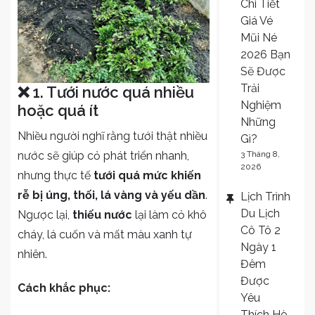
Chi Tiết
Giá Vé
Mũi Né
2026 Bạn
Sẽ Được
Trải
❌ 1. Tưới nước quá nhiều
Nghiệm
hoặc quá ít
Những
Nhiều người nghĩ rằng tưới thật nhiều
Gì?
nước sẽ giúp cỏ phát triển nhanh,
3 Tháng 8,
2026
nhưng thực tế
tưới quá mức khiến
rễ bị úng, thối, lá vàng và yếu dần
.
Lịch Trình
Du Lịch
Ngược lại,
thiếu nước
lại làm cỏ khô
Cô Tô 2
cháy, lá cuốn và mất màu xanh tự
Ngày 1
nhiên.
Đêm
Được
Cách khắc phục:
Yêu
Thích Hè