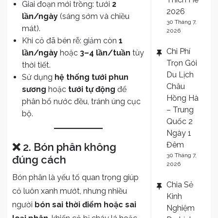
Giai đoạn mới trồng: tưới
2
2026
lần/ngày
(sáng sớm và chiều
30 Tháng 7,
mát).
2026
Khi cỏ đã bén rễ: giảm còn
1
Chi Phí
lần/ngày
hoặc
3–4 lần/tuần
tùy
Trọn Gói
thời tiết.
Du Lịch
Sử dụng
hệ thống tưới phun
Châu
sương
hoặc
tưới tự động
để
Hồng Hà
phân bổ nước đều, tránh úng cục
– Trung
bộ.
Quốc 2
Ngày 1
Đêm
❌ 2. Bón phân không
30 Tháng 7,
đúng cách
2026
Bón phân là yếu tố quan trọng giúp
Chia Sẻ
cỏ luôn xanh mướt, nhưng nhiều
Kinh
người
bón sai thời điểm hoặc sai
Nghiệm