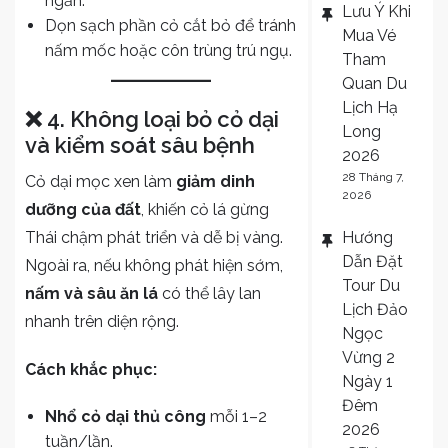
ngắn.
Lưu Ý Khi
Dọn sạch phần cỏ cắt bỏ để tránh
Mua Vé
nấm mốc hoặc côn trùng trú ngụ.
Tham
Quan Du
Lịch Hạ
❌ 4. Không loại bỏ cỏ dại
Long
và kiểm soát sâu bệnh
2026
28 Tháng 7,
Cỏ dại mọc xen làm
giảm dinh
2026
dưỡng của đất
, khiến cỏ lá gừng
Thái chậm phát triển và dễ bị vàng.
Hướng
Dẫn Đặt
Ngoài ra, nếu không phát hiện sớm,
Tour Du
nấm và sâu ăn lá
có thể lây lan
Lịch Đảo
nhanh trên diện rộng.
Ngọc
Vừng 2
Cách khắc phục:
Ngày 1
Đêm
Nhổ cỏ dại thủ công
mỗi 1–2
2026
tuần/lần.