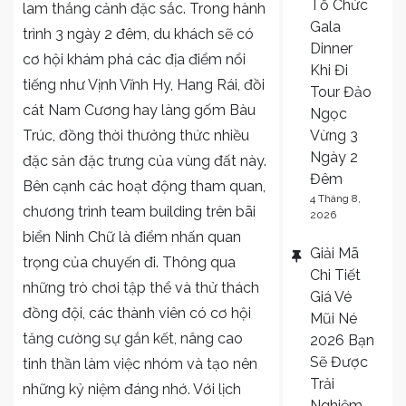
Tổ Chức
lam thắng cảnh đặc sắc. Trong hành
Gala
trình 3 ngày 2 đêm, du khách sẽ có
Dinner
cơ hội khám phá các địa điểm nổi
Khi Đi
tiếng như Vịnh Vĩnh Hy, Hang Rái, đồi
Tour Đảo
cát Nam Cương hay làng gốm Bàu
Ngọc
Trúc, đồng thời thưởng thức nhiều
Vừng 3
Ngày 2
đặc sản đặc trưng của vùng đất này.
Đêm
Bên cạnh các hoạt động tham quan,
4 Tháng 8,
chương trình team building trên bãi
2026
biển Ninh Chữ là điểm nhấn quan
Giải Mã
trọng của chuyến đi. Thông qua
Chi Tiết
những trò chơi tập thể và thử thách
Giá Vé
đồng đội, các thành viên có cơ hội
Mũi Né
tăng cường sự gắn kết, nâng cao
2026 Bạn
Sẽ Được
tinh thần làm việc nhóm và tạo nên
Trải
những kỷ niệm đáng nhớ. Với lịch
Nghiệm