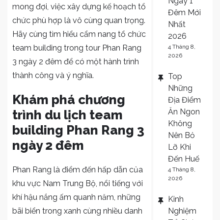
Ngày 1
mong đợi, việc xây dựng kế hoạch tổ
Đêm Mới
chức phù hợp là vô cùng quan trọng.
Nhất
Hãy cùng tìm hiểu cẩm nang tổ chức
2026
team building trong tour Phan Rang
4 Tháng 8,
2026
3 ngày 2 đêm để có một hành trình
thành công và ý nghĩa.
Top
Những
Khám phá chương
Địa Điểm
Ăn Ngon
trình du lịch team
Không
building Phan Rang 3
Nên Bỏ
ngày 2 đêm
Lỡ Khi
Đến Huế
Phan Rang là điểm đến hấp dẫn của
4 Tháng 8,
2026
khu vực Nam Trung Bộ, nổi tiếng với
khí hậu nắng ấm quanh năm, những
Kinh
bãi biển trong xanh cùng nhiều danh
Nghiệm