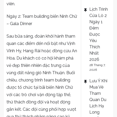
viên.
Lịch Trình
Cửa Lò 2
Ngày 2: Team building biển Ninh Chữ
Ngày 1
– Gala Dinner
Đêm
Được
Sau bữa sáng, đoàn khởi hành tham
Yêu
quan các điểm đến nổi bật như Vịnh
Thích
Vĩnh Hy, Hang Rái hoặc đồng cừu An
Nhất
Hòa. Du khách có cơ hội khám phá
2026
vẻ đẹp thiên nhiên đặc trưng của
28 Tháng 7,
2026
vùng đất nắng gió Ninh Thuận. Buổi
chiều, chương trình team building
Lưu Ý Khi
Mua Vé
được tổ chức tại bãi biển Ninh Chữ
Tham
với các trò chơi vận động tập thể,
Quan Du
thử thách đồng đội và hoạt động
Lịch Hạ
gắn kết. Các đội cùng phối hợp vượt
Long
qua thử thách nhằm nâng cao kỹ