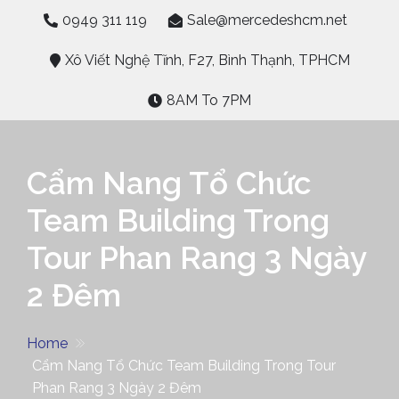
Skip
0949 311 119
Sale@mercedeshcm.net
to
content
Xô Viết Nghệ Tĩnh, F27, Bình Thạnh, TPHCM
8AM To 7PM
Cẩm Nang Tổ Chức
Team Building Trong
Tour Phan Rang 3 Ngày
2 Đêm
Home
Cẩm Nang Tổ Chức Team Building Trong Tour
Phan Rang 3 Ngày 2 Đêm