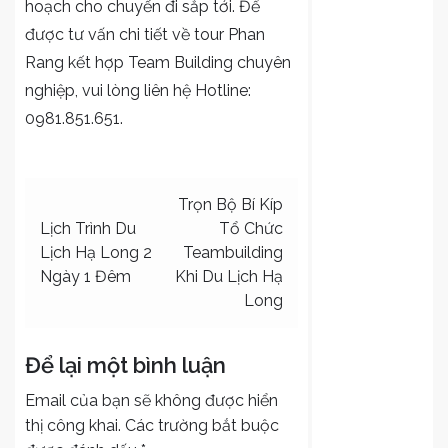
hoạch cho chuyến đi sắp tới. Để
được tư vấn chi tiết về tour Phan
Rang kết hợp Team Building chuyên
nghiệp, vui lòng liên hệ Hotline:
0981.851.651.
Điều
Trọn Bộ Bí Kíp
Lịch Trình Du
Tổ Chức
hướng
Lịch Hạ Long 2
Teambuilding
bài
Ngày 1 Đêm
Khi Du Lịch Hạ
viết
Long
Để lại một bình luận
Email của bạn sẽ không được hiển
thị công khai.
Các trường bắt buộc