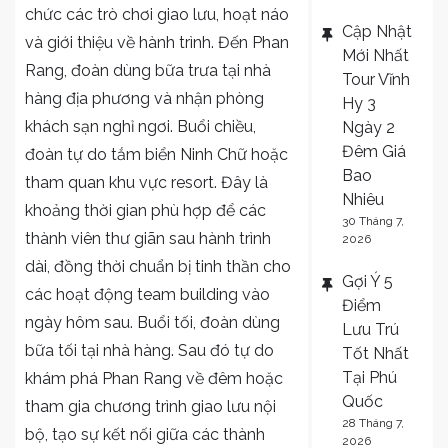
chức các trò chơi giao lưu, hoạt náo
Cập Nhật
và giới thiệu về hành trình. Đến Phan
Mới Nhất
Rang, đoàn dùng bữa trưa tại nhà
Tour Vĩnh
hàng địa phương và nhận phòng
Hy 3
khách sạn nghỉ ngơi. Buổi chiều,
Ngày 2
Đêm Giá
đoàn tự do tắm biển Ninh Chữ hoặc
Bao
tham quan khu vực resort. Đây là
Nhiêu
khoảng thời gian phù hợp để các
30 Tháng 7,
thành viên thư giãn sau hành trình
2026
dài, đồng thời chuẩn bị tinh thần cho
Gợi Ý 5
các hoạt động team building vào
Điểm
ngày hôm sau. Buổi tối, đoàn dùng
Lưu Trú
bữa tối tại nhà hàng. Sau đó tự do
Tốt Nhất
Tại Phú
khám phá Phan Rang về đêm hoặc
Quốc
tham gia chương trình giao lưu nội
28 Tháng 7,
bộ, tạo sự kết nối giữa các thành
2026