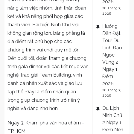
2026
năng làm việc nhóm, tinh thần đoàn
28 Tháng 7,
2026
kết và khả năng phối hợp giữa các
thành viên. Bãi biển Ninh Chữ với
Hướng
không gian rộng lớn, bằng phẳng là
Dẫn Đặt
Tour Du
địa điểm rất phù hợp cho các
Lịch Đảo
chương trình vui chơi quy mô lớn.
Ngọc
Đến buổi tối, đoàn tham gia chương
Vừng 2
trình gala dinner với các tiết mục văn
Ngày 1
nghệ, trao giải Team Building, vinh
Đêm
danh cá nhân xuất sắc và giao lưu
2026
28 Tháng 7,
tập thể. Đây là điểm nhấn quan
2026
trọng giúp chương trình trở nên ý
Du Lịch
nghĩa và đáng nhớ hơn.
Ninh Chữ
2 Ngày 1
Ngày 3: Khám phá văn hóa chăm –
Đêm Nên
TP.HCM