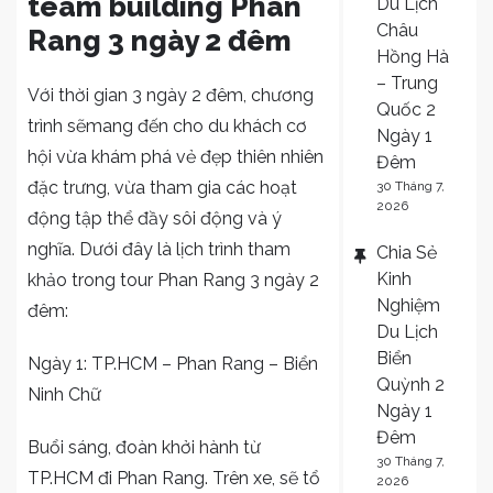
team building Phan
Du Lịch
Châu
Rang 3 ngày 2 đêm
Hồng Hà
– Trung
Với thời gian 3 ngày 2 đêm, chương
Quốc 2
trình sẽmang đến cho du khách cơ
Ngày 1
hội vừa khám phá vẻ đẹp thiên nhiên
Đêm
đặc trưng, vừa tham gia các hoạt
30 Tháng 7,
2026
động tập thể đầy sôi động và ý
nghĩa. Dưới đây là lịch trình tham
Chia Sẻ
Kinh
khảo trong tour Phan Rang 3 ngày 2
Nghiệm
đêm:
Du Lịch
Biển
Ngày 1: TP.HCM – Phan Rang – Biển
Quỳnh 2
Ninh Chữ
Ngày 1
Đêm
Buổi sáng, đoàn khởi hành từ
30 Tháng 7,
TP.HCM đi Phan Rang. Trên xe, sẽ tổ
2026