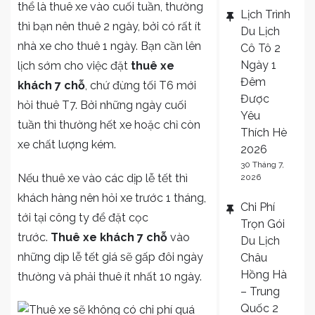
thể là thuê xe vào cuối tuần, thường
Lịch Trình
thì bạn nên thuê 2 ngày, bởi có rất ít
Du Lịch
nhà xe cho thuê 1 ngày. Bạn cần lên
Cô Tô 2
Ngày 1
lịch sớm cho việc đặt
thuê xe
Đêm
khách 7 chỗ
, chứ đừng tối T6 mới
Được
hỏi thuê T7. Bởi những ngày cuối
Yêu
tuần thì thường hết xe hoặc chỉ còn
Thích Hè
xe chất lượng kém.
2026
30 Tháng 7,
Nếu thuê xe vào các dịp lễ tết thì
2026
khách hàng nên hỏi xe trước 1 tháng,
Chi Phí
tới tại công ty để đặt cọc
Trọn Gói
trước.
Thuê xe khách 7 chỗ
vào
Du Lịch
những dịp lễ tết giá sẽ gấp đôi ngày
Châu
Hồng Hà
thường và phải thuê ít nhất 10 ngày.
– Trung
Quốc 2