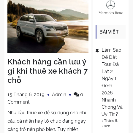
BÀI VIẾT
MỚI
Làm Sao
Để Đặt
Khách hàng cần lưu ý
Tour Đà
gì khi thuê xe khách 7
Lạt 2
Ngày 1
chỗ
Đêm
2026
15 Tháng 6, 2019
Admin
0
Nhanh
on
Comment
Chóng Và
Khách
Nhu cầu thuê xe để sử dụng cho nhu
Uy Tín?
hàng
cầu cá nhân hay tổ chức đang ngày
7 Tháng 8,
cần
2026
càng trở nên phổ biến. Tuy nhiên,
lưu