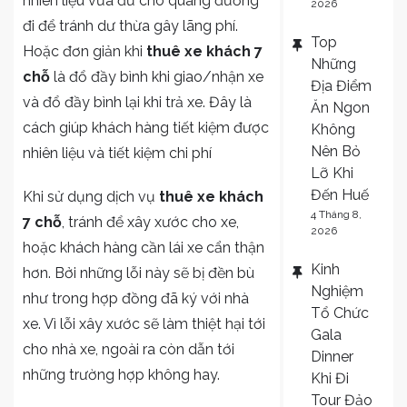
nhiên liệu vừa đủ cho quãng đường
2026
đi để tránh dư thừa gây lãng phí.
Top
Hoặc đơn giản khi
thuê xe khách 7
Những
chỗ
là đổ đầy bình khi giao/nhận xe
Địa Điểm
và đổ đầy bình lại khi trả xe. Đây là
Ăn Ngon
cách giúp khách hàng tiết kiệm được
Không
Nên Bỏ
nhiên liệu và tiết kiệm chi phí
Lỡ Khi
Đến Huế
Khi sử dụng dịch vụ
thuê xe khách
4 Tháng 8,
7 chỗ
, tránh để xây xước cho xe,
2026
hoặc khách hàng cần lái xe cẩn thận
Kinh
hơn. Bởi những lỗi này sẽ bị đền bù
Nghiệm
như trong hợp đồng đã ký với nhà
Tổ Chức
xe. Vì lỗi xây xước sẽ làm thiệt hại tới
Gala
cho nhà xe, ngoài ra còn dẫn tới
Dinner
những trường hợp không hay.
Khi Đi
Tour Đảo