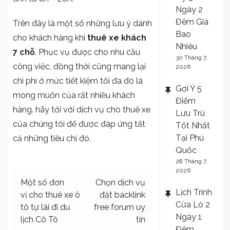
Ngày 2
Đêm Giá
Trên đây là một số những lưu ý dành
Bao
cho khách hàng khi
thuê xe khách
Nhiêu
7 chỗ
. Phục vụ được cho nhu cầu
30 Tháng 7,
công việc, đồng thời cũng mang lại
2026
chi phí ở mức tiết kiệm tối đa đó là
Gợi Ý 5
mong muốn của rất nhiều khách
Điểm
hàng. hãy tới với dịch vụ cho thuê xe
Lưu Trú
của chúng tôi để được đáp ứng tất
Tốt Nhất
Tại Phú
cả những tiêu chí đó.
Quốc
28 Tháng 7,
2026
Điều
Một số đơn
Chọn dịch vụ
Lịch Trình
vị cho thuê xe ô
đặt backlink
hướng
Cửa Lò 2
tô tự lái đi du
free forum uy
bài
Ngày 1
lịch Cô Tô
tín
Đêm