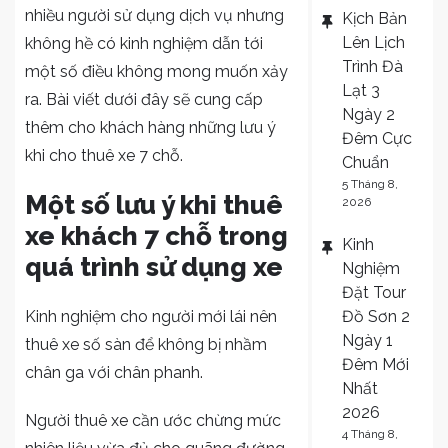
nhiều người sử dụng dịch vụ nhưng
Kịch Bản
ý
Lên Lịch
không hề có kinh nghiệm dẫn tới
gì
Trình Đà
khi
một số điều không mong muốn xảy
Lạt 3
thuê
ra. Bài viết dưới đây sẽ cung cấp
Ngày 2
xe
thêm cho khách hàng những lưu ý
Đêm Cực
khách
khi
cho thuê xe 7 chỗ
.
Chuẩn
7
5 Tháng 8,
chỗ
Một số lưu ý khi thuê
2026
xe khách 7 chỗ trong
Kinh
quá trình sử dụng xe
Nghiệm
Đặt Tour
Đồ Sơn 2
Kinh nghiệm cho người mới lái nên
Ngày 1
thuê xe số sàn để không bị nhầm
Đêm Mới
chân ga với chân phanh.
Nhất
2026
Người thuê xe cần ước chừng mức
4 Tháng 8,