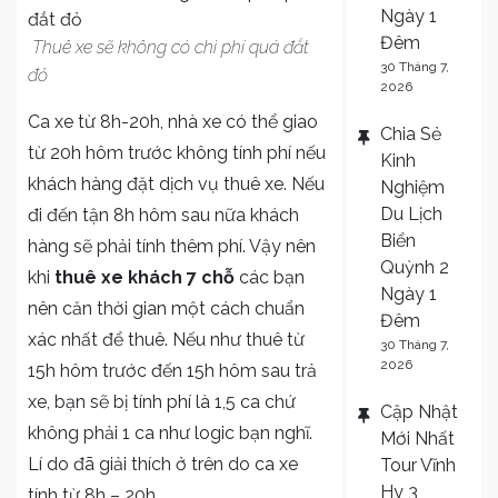
Ngày 1
Đêm
Thuê xe sẽ không có chi phí quá đắt
30 Tháng 7,
đỏ
2026
Ca xe từ 8h-20h, nhà xe có thể giao
Chia Sẻ
từ 20h hôm trước không tính phí nếu
Kinh
khách hàng đặt dịch vụ thuê xe. Nếu
Nghiệm
Du Lịch
đi đến tận 8h hôm sau nữa khách
Biển
hàng sẽ phải tính thêm phí. Vậy nên
Quỳnh 2
khi
thuê xe khách 7 chỗ
các bạn
Ngày 1
nên căn thời gian một cách chuẩn
Đêm
xác nhất để thuê. Nếu như thuê từ
30 Tháng 7,
2026
15h hôm trước đến 15h hôm sau trả
xe, bạn sẽ bị tính phí là 1,5 ca chứ
Cập Nhật
không phải 1 ca như logic bạn nghĩ.
Mới Nhất
Lí do đã giải thích ở trên do ca xe
Tour Vĩnh
Hy 3
tính từ 8h – 20h.