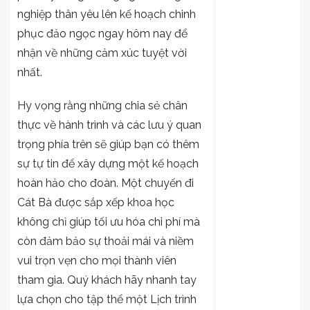
nghiệp thân yêu lên kế hoạch chinh
phục đảo ngọc ngay hôm nay để
nhận về những cảm xúc tuyệt vời
nhất.
Hy vọng rằng những chia sẻ chân
thực về hành trình và các lưu ý quan
trọng phía trên sẽ giúp bạn có thêm
sự tự tin để xây dựng một kế hoạch
hoàn hảo cho đoàn. Một chuyến đi
Cát Bà được sắp xếp khoa học
không chỉ giúp tối ưu hóa chi phí mà
còn đảm bảo sự thoải mái và niềm
vui trọn vẹn cho mọi thành viên
tham gia. Quý khách hãy nhanh tay
lựa chọn cho tập thể một Lịch trình