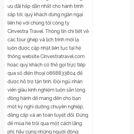
ưu đãi hấp dẫn nhất cho hành trình
sắp tới, quý khách đừng ngần ngại
liên hệ với chúng tôi công ty
Cinvestra Travel. Thông tin chi tiết về
các tour ghép và lịch trình mới lạ
luôn được cập nhật liên tục tại hệ
thống website Cinvestratravel.com
hoặc quý khách có thể gọi trực tiếp
qua số điện thoại 0868833804 để
được hỗ trợ tận tình. Đội ngũ nhân
viên giàu kinh nghiệm luôn sẵn lòng
đồng hành để mang đến cho bạn
một kỳ nghỉ dưỡng chuyên nghiệp,
đẳng cấp và an toàn tuyệt đối. Đừng
để mùa hè trôi qua một cách lãng
phí, hãy cùng những người đồng