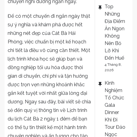
chuyến nghỉ dưỡng ngắn ngày.
Top
Những
Để có một chuyến đi ngắn ngày thật
Địa Điểm
sự ý nghĩa và khám phá được hết
Ăn Ngon
những nét đẹp của
Cát Bà Hải
Không
Phòng
, việc chuẩn bị một kế hoạch
Nên Bỏ
chi tiết là điều vô cùng cần thiết. Một
Lỡ Khi
Đến Huế
lịch trình khoa học sẽ giúp bạn và
4 Tháng 8,
đồng nghiệp tối ưu hóa được thời
2026
gian di chuyển, chi phí và tận hưởng
Kinh
được trọn vẹn những khoảnh khắc
Nghiệm
gắn kết tuyệt vời nhất giữa lòng đại
Tổ Chức
dương. Ngay sau đây, bài viết sẽ chia
Gala
sẻ đến quý vị thông tin về Lịch trình
Dinner
du lịch Cát Bà 2 ngày 1 đêm để bạn
Khi Đi
Tour Đảo
có thể tự tin thiết kế một hành trình
Ngọc
chuyên nghiệp và ấn tượng cho tập