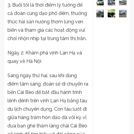
3. Buổi tối là thời điểm lý tưởng để
cả đoàn cùng dạo phố đêm, thưởng
thức hải sản nướng thơm lừng ven
biển và tham gia các hoạt động vui
chơi nhộn nhịp tại trung tâm thị trấn.
Ngày 2: Khám phá vịnh Lan Hạ và
quay về Hà Nội
Sáng ngày thứ hai, sau khi dùng
điểm tâm sáng, đoàn sẽ di chuyển ra
bến Cái Bèo để bắt đầu hành trình
lênh đênh trên vịnh Lan Hạ bằng tàu
du lịch chuyên dụng. Con tàu lướt đi
giữa hàng trăm hòn đảo đá vôi kỳ vĩ,
đưa bạn ghé thăm làng chài Cái Bèo