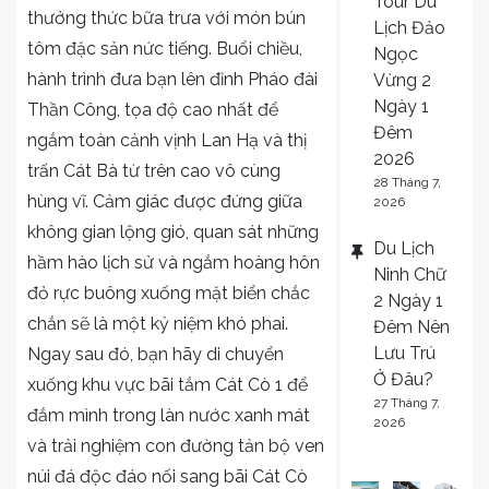
Tour Du
thưởng thức bữa trưa với món bún
Lịch Đảo
tôm đặc sản nức tiếng. Buổi chiều,
Ngọc
hành trình đưa bạn lên đỉnh Pháo đài
Vừng 2
Ngày 1
Thần Công, tọa độ cao nhất để
Đêm
ngắm toàn cảnh vịnh Lan Hạ và thị
2026
trấn Cát Bà từ trên cao vô cùng
28 Tháng 7,
hùng vĩ. Cảm giác được đứng giữa
2026
không gian lộng gió, quan sát những
Du Lịch
hầm hào lịch sử và ngắm hoàng hôn
Ninh Chữ
đỏ rực buông xuống mặt biển chắc
2 Ngày 1
chắn sẽ là một kỷ niệm khó phai.
Đêm Nên
Lưu Trú
Ngay sau đó, bạn hãy di chuyển
Ở Đâu?
xuống khu vực bãi tắm Cát Cò 1 để
27 Tháng 7,
đắm mình trong làn nước xanh mát
2026
và trải nghiệm con đường tản bộ ven
núi đá độc đáo nối sang bãi Cát Cò