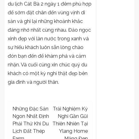
du lịch Cát Bà 2 ngày 1 đêm
phù hợp
để sớm đặt chân đến vùng vịnh di
sản và ghi lại những khoảnh khắc
đáng nhớ nhất cùng nhau. Đảo ngọc
xinh đẹp với làn nước trong xanh và
sự hiếu khách luôn sẵn lòng chào
đón bạn đến để khám phá và cảm
nhận. Và cuối cùng xin chúc quý du
khách có một kỳ nghỉ thật đẹp bên
gia đình và người thân.
Điều
Những Đặc Sản
Trải Nghiệm Kỳ
Ngon Nhất Định
Nghỉ Gần Gũi
hướng
Phải Thử Khi Du
Thiên Nhiên Tại
bài
Lịch Đất Thép
Ylang Home
viết
Farm
Măng Đen