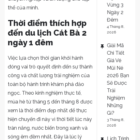
Vừng 3
thể của mình.
Ngày 2
Đêm
Thời điểm thích hợp
4 Tháng 8,
đến du lịch Cát Bà 2
2026
ngày 1 đêm
Giải Mã
Chi Tiết
Việc lựa chọn thời gian khởi hành
Giá Vé
đóng vai trò quyết định đến sự thành
Mũi Né
2026 Bạn
công và chất lượng trải nghiệm của
Sẽ Được
toàn bộ hành trình khám phá đảo
Trải
ngọc. Theo kinh nghiệm thực tế,
Nghiệm
mùa hè từ tháng 5 đến tháng 8 được
Những
xem là thời điểm đẹp nhất để thực
Gì?
hiện chuyến đi này vì thời tiết lúc này
3 Tháng 8,
2026
tràn nắng, nước biển trong xanh và
sóng êm đềm nhất. Đây là lúc lý
Lịch Trình