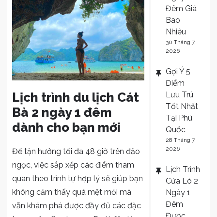
Đêm Giá
Bao
Nhiêu
30 Tháng 7,
2026
Gợi Ý 5
Điểm
Lịch trình du lịch Cát
Lưu Trú
Tốt Nhất
Bà 2 ngày 1 đêm
Tại Phú
dành cho bạn mới
Quốc
28 Tháng 7,
2026
Để tận hưởng tối đa 48 giờ trên đảo
ngọc, việc sắp xếp các điểm tham
Lịch Trình
quan theo trình tự hợp lý sẽ giúp bạn
Cửa Lò 2
không cảm thấy quá mệt mỏi mà
Ngày 1
Đêm
vẫn khám phá được đầy đủ các đặc
Được