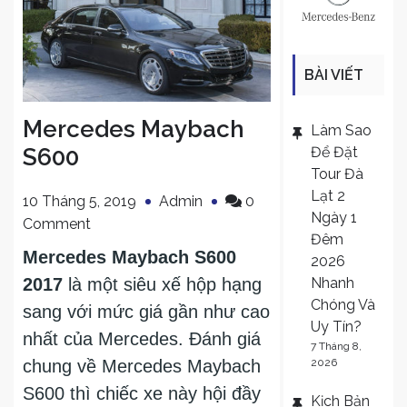
BÀI VIẾT
MỚI
Mercedes Maybach
Làm Sao
Để Đặt
S600
Tour Đà
Lạt 2
10 Tháng 5, 2019
Admin
0
Ngày 1
on
Comment
Đêm
Mercedes
Mercedes Maybach S600
2026
Maybach
Nhanh
2017
là một siêu xế hộp hạng
S600
Chóng Và
sang với mức giá gần như cao
Uy Tín?
nhất của Mercedes. Đánh giá
7 Tháng 8,
2026
chung về Mercedes Maybach
S600 thì chiếc xe này hội đầy
Kịch Bản