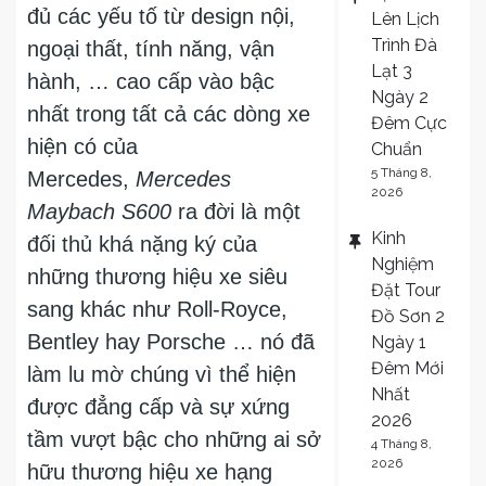
đủ các yếu tố từ design nội,
Lên Lịch
Trình Đà
ngoại thất, tính năng, vận
Lạt 3
hành, … cao cấp vào bậc
Ngày 2
nhất trong tất cả các dòng xe
Đêm Cực
hiện có của
Chuẩn
5 Tháng 8,
Mercedes,
Mercedes
2026
Maybach S600
ra đời là một
Kinh
đối thủ khá nặng ký của
Nghiệm
những thương hiệu xe siêu
Đặt Tour
sang khác như Roll-Royce,
Đồ Sơn 2
Bentley hay Porsche … nó đã
Ngày 1
Đêm Mới
làm lu mờ chúng vì thể hiện
Nhất
được đẳng cấp và sự xứng
2026
tầm vượt bậc cho những ai sở
4 Tháng 8,
2026
hữu thương hiệu xe hạng