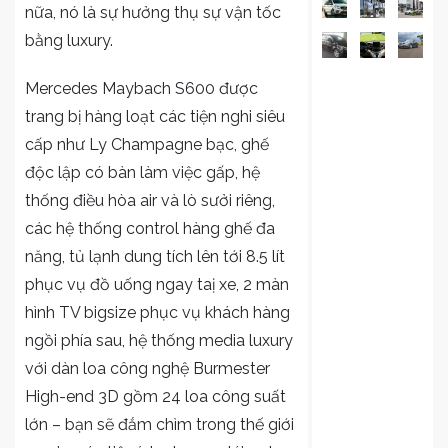
nữa, nó là sự hưởng thụ sự vận tốc
bằng luxury.
Mercedes Maybach S600 được
trang bị hàng loạt các tiện nghi siêu
cấp như Ly Champagne bạc, ghế
độc lập có bàn làm việc gấp, hệ
thống điều hòa air và lò sưởi riêng,
các hệ thống control hàng ghế đa
năng, tủ lạnh dung tích lên tới 8.5 lít
phục vụ đồ uống ngay taị xe, 2 màn
hình TV bigsize phục vụ khách hàng
ngồi phía sau, hệ thống media luxury
với dàn loa công nghệ Burmester
High-end 3D gồm 24 loa công suất
lớn – bạn sẽ đắm chìm trong thế giới