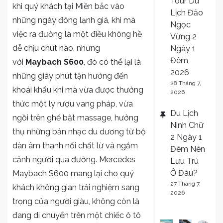
Tour Du
khi quý khách tại Miền bắc vào
Lịch Đảo
những ngày đông lạnh giá, khi mà
Ngọc
việc ra đường là một điều không hề
Vừng 2
dễ chịu chút nào, nhưng
Ngày 1
Đêm
với
Maybach S600
, đó có thể lại là
2026
những giây phút tận hưởng đến
28 Tháng 7,
khoái khẩu khi mà vừa được thưởng
2026
thức một ly rượu vang pháp, vừa
Du Lịch
ngồi trên ghế bật massage, hưởng
Ninh Chữ
thụ những bản nhạc du dương từ bộ
2 Ngày 1
dàn âm thanh nổi chất lừ và ngắm
Đêm Nên
cảnh người qua đường. Mercedes
Lưu Trú
Ở Đâu?
Maybach S600 mang lại cho quý
27 Tháng 7,
khách không gian trải nghiệm sang
2026
trọng của người giàu, không còn là
đang di chuyển trên một chiếc ô tô