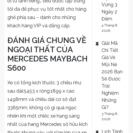
bị tủ lạnh riêng… đều được tập trung
Vừng 3
tối đa để phục vụ tốt nhất cho hàng
Ngày 2
ghế phía sau – dành cho những
Đêm
khách hàng VIP và đẳng cấp.
4 Tháng 8,
2026
ĐÁNH GIÁ CHUNG VỀ
Giải Mã
NGOẠI THẤT CỦA
Chi Tiết
MERCEDES MAYBACH
Giá Vé
Mũi Né
S600
2026 Bạn
Sẽ Được
Xe có tổng kích thước 3 chiều như
Trải
sau dài:5453 x rộng:1899 x cao
Nghiệm
1498mm và chiều dài cơ sở đạt
Những
Gì?
3365mm, không có gì quá ngạc
3 Tháng 8,
nhiên khi một chiếc xe hạng sang
2026
nhất của hang Mercedes sở hữu kích
Lịch Trình
thước khủng vậy, với size lớn của xe,