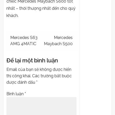
chiếc Mercedes Maybach S600 tốt
nhất – thời thượng nhất đến cho quý
khách.
Điều
Mercedes S63
Mercedes
AMG 4MATIC
Maybach S500
hướng
bài
Để lại một bình luận
viết
Email của bạn sẽ không được hiển
thị công khai.
Các trường bắt buộc
được đánh dấu
*
Bình luận
*