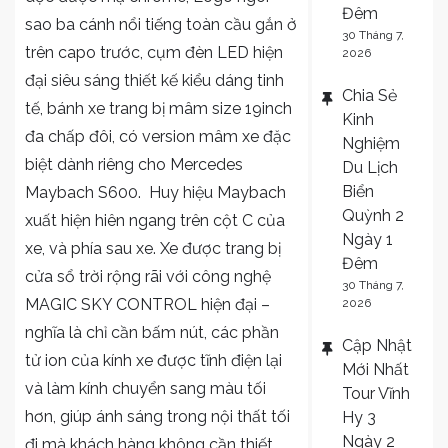
Đêm
sao ba cánh nổi tiếng toàn cầu gắn ở
30 Tháng 7,
trên capo trước, cụm đèn LED hiện
2026
đại siêu sáng thiết kế kiểu dáng tinh
Chia Sẻ
tế, bánh xe trang bị mâm size 19inch
Kinh
đa chấp đôi, có version mâm xe đặc
Nghiệm
biệt dành riêng cho Mercedes
Du Lịch
Biển
Maybach S600. Huy hiệu Maybach
Quỳnh 2
xuất hiện hiên ngang trên cột C của
Ngày 1
xe, và phía sau xe. Xe được trang bị
Đêm
cửa sổ trời rộng rãi với công nghệ
30 Tháng 7,
MAGIC SKY CONTROL hiện đại –
2026
nghĩa là chỉ cần bấm nút, các phần
Cập Nhật
tử ion của kính xe được tĩnh điện lại
Mới Nhất
và làm kính chuyển sang màu tối
Tour Vĩnh
hơn, giúp ánh sáng trong nội thất tối
Hy 3
Ngày 2
đi mà khách hàng không cần thiết