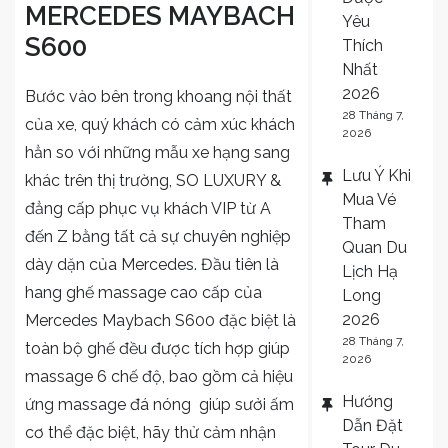
MERCEDES MAYBACH
Yêu
S600
Thích
Nhất
2026
Bước vào bên trong khoang nội thất
28 Tháng 7,
của xe, quý khách có cảm xúc khách
2026
hẳn so với những mẫu xe hạng sang
Lưu Ý Khi
khác trên thị trường, SO LUXURY &
Mua Vé
đẳng cấp phục vụ khách VIP từ A
Tham
đến Z bằng tất cả sự chuyên nghiệp
Quan Du
dày dặn của Mercedes. Đầu tiên là
Lịch Hạ
hang ghế massage cao cấp của
Long
2026
Mercedes Maybach S600 đặc biệt là
28 Tháng 7,
toàn bộ ghế đều được tích hợp giúp
2026
massage 6 chế độ, bao gồm cả hiệu
Hướng
ứng massage đá nóng giúp sưởi ấm
Dẫn Đặt
cơ thể đặc biệt, hãy thử cảm nhận