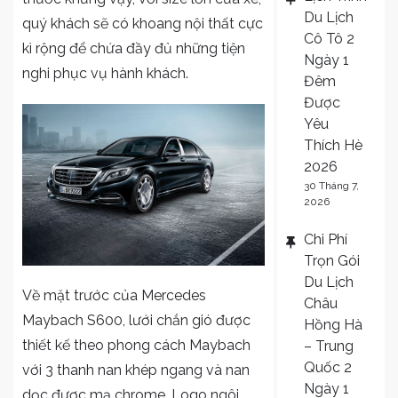
Du Lịch
quý khách sẽ có khoang nội thất cực
Cô Tô 2
kì rộng để chứa đầy đủ những tiện
Ngày 1
nghi phục vụ hành khách.
Đêm
Được
Yêu
Thích Hè
2026
30 Tháng 7,
2026
Chi Phí
Trọn Gói
Du Lịch
Về mặt trước của Mercedes
Châu
Maybach S600, lưới chắn gió được
Hồng Hà
thiết kế theo phong cách Maybach
– Trung
Quốc 2
với 3 thanh nan khép ngang và nan
Ngày 1
dọc được mạ chrome, Logo ngôi