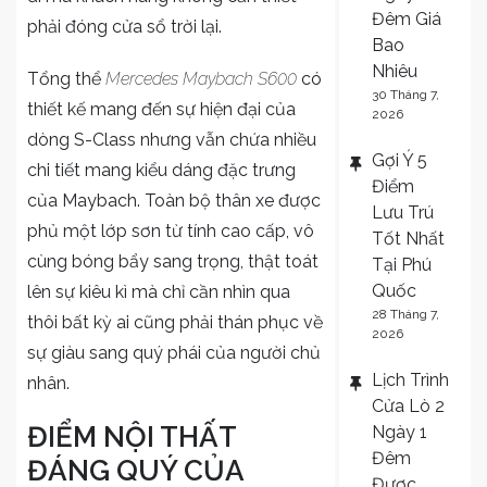
Đêm Giá
phải đóng cửa sổ trời lại.
Bao
Nhiêu
Tổng thể
Mercedes Maybach S600
có
30 Tháng 7,
thiết kế mang đến sự hiện đại của
2026
dòng S-Class nhưng vẫn chứa nhiều
Gợi Ý 5
chi tiết mang kiểu dáng đặc trưng
Điểm
của Maybach. Toàn bộ thân xe được
Lưu Trú
phủ một lớp sơn từ tính cao cấp, vô
Tốt Nhất
cùng bóng bẩy sang trọng, thật toát
Tại Phú
Quốc
lên sự kiêu kì mà chỉ cần nhìn qua
28 Tháng 7,
thôi bất kỳ ai cũng phải thán phục về
2026
sự giàu sang quý phái của người chủ
Lịch Trình
nhân.
Cửa Lò 2
ĐIỂM NỘI THẤT
Ngày 1
Đêm
ĐÁNG QUÝ CỦA
Được