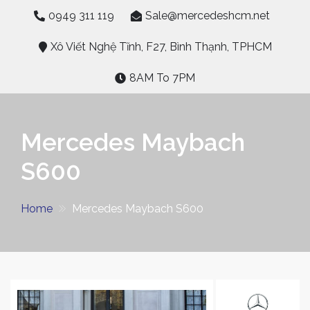
Skip
0949 311 119
Sale@mercedeshcm.net
to
content
Xô Viết Nghệ Tĩnh, F27, Bình Thạnh, TPHCM
8AM To 7PM
Mercedes Maybach
S600
Home
Mercedes Maybach S600