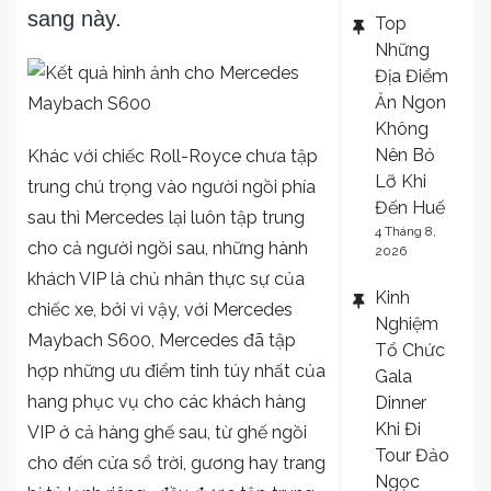
sang này.
Top
Những
Địa Điểm
Ăn Ngon
Không
Nên Bỏ
Khác với chiếc Roll-Royce chưa tập
Lỡ Khi
trung chú trọng vào người ngồi phía
Đến Huế
sau thì Mercedes lại luôn tập trung
4 Tháng 8,
cho cả người ngồi sau, những hành
2026
khách VIP là chủ nhân thực sự của
Kinh
chiếc xe, bởi vì vậy, với Mercedes
Nghiệm
Maybach S600, Mercedes đã tập
Tổ Chức
hợp những ưu điểm tinh túy nhất của
Gala
hang phục vụ cho các khách hàng
Dinner
Khi Đi
VIP ở cả hàng ghế sau, từ ghế ngồi
Tour Đảo
cho đến cửa sổ trời, gương hay trang
Ngọc