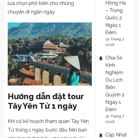
Hồng Hà
lựa chọn phổ biến cho những
– Trung
chuyến đi ngắn ngày.
Quốc 2
Ngày 1
Đêm
30 Tháng 7,
2026
Chia Sẻ
Kinh
Nghiệm
Du Lịch
Biển
Hướng dẫn đặt tour
Quỳnh 2
Ngày 1
Tây Yên Tử 1 ngày
Đêm
30 Tháng 7,
Khi có kế hoạch tham quan Tây Yên
2026
Tử trong 1 ngày, bước đầu tiên bạn
Cập Nhật