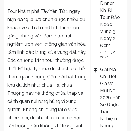
Dinner
Khi Đi
Tour khám phá Tây Yên Tử 1 ngày
Tour Đảo
hiện đang là lựa chọn được nhiều du
Ngọc
khách yêu thích nhờ lịch trình gọn
Vừng 3
gàng nhưng vẫn đảm bảo trải
Ngày 2
nghiệm trọn vẹn không gian văn hóa,
Đêm
tâm linh đặc trưng của vùng đất này.
4 Tháng 8,
2026
Các chương trình tour thường được
thiết kế hợp lý, giúp du khách có thể
Giải Mã
Chi Tiết
tham quan những điểm nổi bật trong
Giá Vé
khu du lịch như: chùa Hạ, chùa
Mũi Né
Thượng hay hệ thống chùa tháp và
2026 Bạn
cảnh quan núi rừng hùng vĩ xung
Sẽ Được
quanh. Không chỉ dừng lại ở việc
Trải
chiêm bái, du khách còn có cơ hội
Nghiệm
Những
tận hưởng bầu không khí trong lành