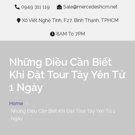
Skip
0949 311 119
Sale@mercedeshcm.net
to
content
Xô Viết Nghệ Tĩnh, F27, Bình Thạnh, TPHCM
8AM To 7PM
Những Điều Cần Biết
Khi Đặt Tour Tây Yên Tử
1 Ngày
Home
Những Điều Cần Biết Khi Đặt Tour Tây Yên Tử 1
Ngày