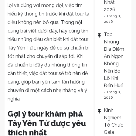
Nhất
lợi và đúng với mong đợi, việc tìm
2026
hiểu kỹ thông tin trước khi đặt tour là
4 Tháng 8,
2026
điều không nên bỏ qua. Trong nội
dung bài viết dưới đây, hãy cùng tìm
Top
hiểu những điều cần biết khi đặt
tour
Những
Tây Yên Tử 1 ngày
để có sự chuẩn bị
Địa Điểm
Ăn Ngon
tốt nhất cho chuyến đi sắp tới. Khi
Không
đã chuẩn bị đầy đủ những thông tin
Nên Bỏ
cần thiết, việc đặt tour sẽ trở nên dễ
Lỡ Khi
dàng, giúp bạn yên tâm tận hưởng
Đến Huế
chuyến đi một cách nhẹ nhàng và ý
4 Tháng 8,
2026
nghĩa.
Kinh
Gợi ý tour khám phá
Nghiệm
Tây Yên Tử được yêu
Tổ Chức
thích nhất
Gala