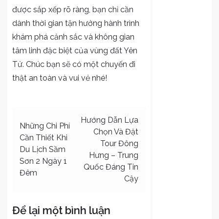
được sắp xếp rõ ràng, bạn chỉ cần
dành thời gian tận hưởng hành trình
khám phá cảnh sắc và không gian
tâm linh đặc biệt của vùng đất Yên
Tử. Chúc bạn sẽ có một chuyến đi
thật an toàn và vui vẻ nhé!
Điều
Hướng Dẫn Lựa
Những Chi Phí
Chọn Và Đặt
hướng
Cần Thiết Khi
Tour Đông
bài
Du Lịch Sầm
Hưng – Trung
Sơn 2 Ngày 1
viết
Quốc Đáng Tin
Đêm
Cậy
Để lại một bình luận