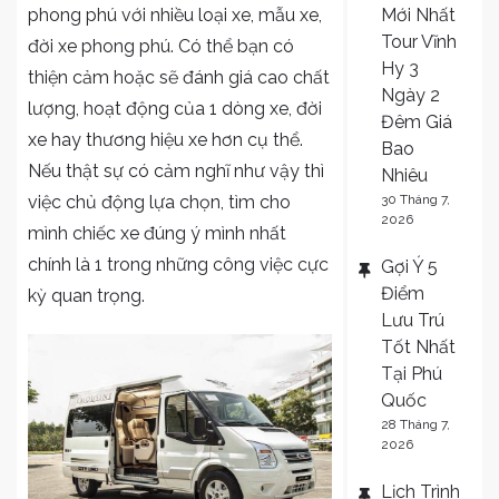
Mới Nhất
phong phú với nhiều loại xe, mẫu xe,
Tour Vĩnh
đời xe phong phú. Có thể bạn có
Hy 3
thiện cảm hoặc sẽ đánh giá cao chất
Ngày 2
lượng, hoạt động của 1 dòng xe, đời
Đêm Giá
xe hay thương hiệu xe hơn cụ thể.
Bao
Nếu thật sự có cảm nghĩ như vậy thì
Nhiêu
30 Tháng 7,
việc chủ động lựa chọn, tìm cho
2026
mình chiếc xe đúng ý mình nhất
chính là 1 trong những công việc cực
Gợi Ý 5
Điểm
kỳ quan trọng.
Lưu Trú
Tốt Nhất
Tại Phú
Quốc
28 Tháng 7,
2026
Lịch Trình