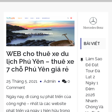
BÀI VIẾT
WEB cho thuê xe du
MỚI
Làm Sao
lịch Phú Yên – thuê xe
Để Đặt
7 chỗ Phú Yên giá rẻ
Tour Đà
Lạt 2
25 Tháng 5, 2021
Admin
0
Ngày 1
on
Comment
Đêm
WEB
2026
Ngày nay, đi cùng sự phát triển của
cho
Nhanh
công nghệ – nhất là các website
thuê
Chóng Và
phát triển và ngày 1 hiện hữu trong