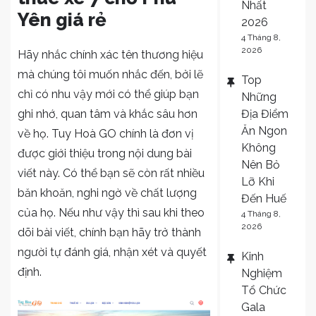
Nhất
Yên giá rẻ
2026
4 Tháng 8,
2026
Hãy nhắc chính xác tên thương hiệu
mà chúng tôi muốn nhắc đến, bởi lẽ
Top
chỉ có nhu vậy mới có thể giúp bạn
Những
Địa Điểm
ghi nhớ, quan tâm và khắc sâu hơn
Ăn Ngon
về họ. Tuy Hoà GO chính là đơn vị
Không
được giới thiệu trong nội dung bài
Nên Bỏ
viết này. Có thể bạn sẽ còn rất nhiều
Lỡ Khi
băn khoăn, nghi ngờ về chất lượng
Đến Huế
của họ. Nếu như vậy thì sau khi theo
4 Tháng 8,
2026
dõi bài viết, chính bạn hãy trở thành
người tự đánh giá, nhận xét và quyết
Kinh
định.
Nghiệm
Tổ Chức
Gala