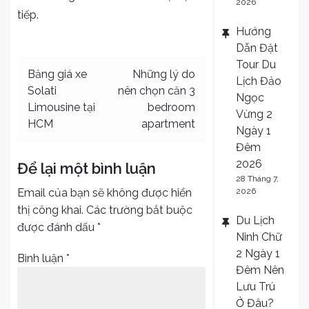
2026
tiếp.
Hướng
Dẫn Đặt
Tour Du
Điều
Bảng giá xe
Những lý do
Lịch Đảo
Solati
nên chọn căn 3
hướng
Ngọc
Limousine tại
bedroom
Vừng 2
bài
HCM
apartment
Ngày 1
viết
Đêm
2026
Để lại một bình luận
28 Tháng 7,
2026
Email của bạn sẽ không được hiển
thị công khai.
Các trường bắt buộc
Du Lịch
được đánh dấu
*
Ninh Chữ
2 Ngày 1
Bình luận
*
Đêm Nên
Lưu Trú
Ở Đâu?