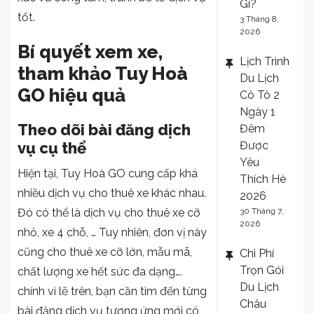
Gì?
tốt.
3 Tháng 8,
2026
Bí quyết xem xe,
Lịch Trình
tham khảo Tuy Hoà
Du Lịch
GO hiệu quả
Cô Tô 2
Ngày 1
Theo dõi bài đăng dịch
Đêm
Được
vụ cụ thể
Yêu
Hiện tại, Tuy Hoà GO cung cấp khá
Thích Hè
nhiều dịch vụ cho thuê xe khác nhau.
2026
30 Tháng 7,
Đó có thể là dịch vụ cho thuê xe cỡ
2026
nhỏ, xe 4 chỗ, … Tuy nhiên, đơn vị này
cũng cho thuê xe cỡ lớn, mẫu mã,
Chi Phí
Trọn Gói
chất lượng xe hết sức đa dạng….
Du Lịch
chính vì lẽ trên, bạn cần tìm đến từng
Châu
bài đăng dịch vụ tương ứng mới có