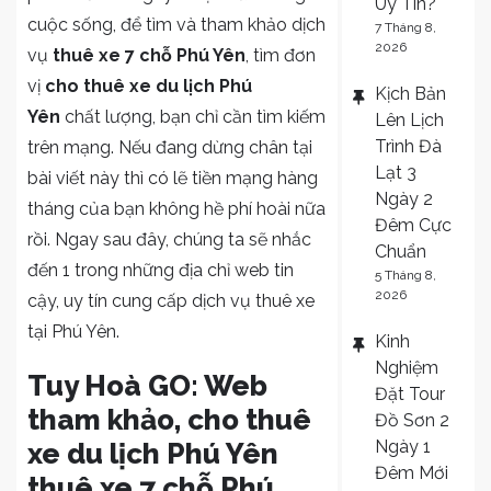
xe
Uy Tín?
cuộc sống, để tìm và tham khảo dịch
du
7 Tháng 8,
2026
vụ
thuê xe 7 chỗ Phú Yên
, tìm đơn
lịch
Phú
vị
cho thuê xe du lịch Phú
Kịch Bản
Yên
Yên
chất lượng, bạn chỉ cần tìm kiếm
Lên Lịch
–
Trình Đà
trên mạng. Nếu đang dừng chân tại
thuê
Lạt 3
bài viết này thì có lẽ tiền mạng hàng
xe
Ngày 2
tháng của bạn không hề phí hoài nữa
7
Đêm Cực
rồi. Ngay sau đây, chúng ta sẽ nhắc
chỗ
Chuẩn
đến 1 trong những địa chỉ web tin
Phú
5 Tháng 8,
2026
cậy, uy tín cung cấp dịch vụ thuê xe
Yên
giá
tại Phú Yên.
Kinh
rẻ
Nghiệm
Tuy Hoà GO: Web
Đặt Tour
tham khảo, cho thuê
Đồ Sơn 2
Ngày 1
xe du lịch Phú Yên
Đêm Mới
thuê xe 7 chỗ Phú