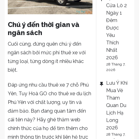
Cửa Lò 2
Ngày 1
Đêm
Chú ý đến thời gian và
Được
ngân sách
Yêu
Thích
Cuối cùng, đừng quên chú ý đến
Nhất
ngân sách bởi mức phí thuê xe với
2026
từng loại, từng dòng ít nhiều khác
28 Tháng 7,
biệt.
2026
Lưu Ý Khi
Đáp ứng nhu cầu thuê xe 7 chỗ Phú
Mua Vé
Yên, Tuy Hoà GO cho thuê xe du lịch
Tham
Phú Yên với chất lượng, uy tín và
Quan Du
đảm bảo. Bạn đang quan tâm đến
Lịch Hạ
cái tên này? Hãy ghé thăm web
Long
2026
chính thức của họ để tìm thêm cho
28 Tháng 7,
mình thông tin trước khi liên hệ trực