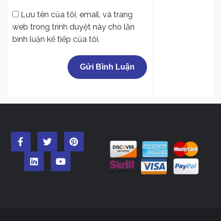
Lưu tên của tôi, email, và trang
web trong trình duyệt này cho lần
bình luận kế tiếp của tôi.