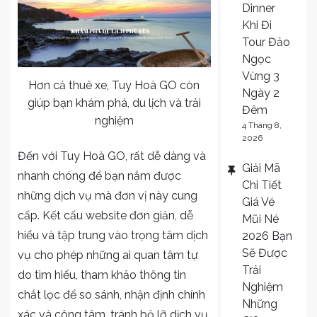
Dinner
Khi Đi
Tour Đảo
Ngọc
Vừng 3
Hơn cả thuê xe, Tuy Hoà GO còn
Ngày 2
giúp bạn khám phá, du lịch và trải
Đêm
nghiệm
4 Tháng 8,
2026
Đến với Tuy Hoà GO, rất dễ dàng và
Giải Mã
nhanh chóng để bạn nắm được
Chi Tiết
những dịch vụ mà đơn vị này cung
Giá Vé
cấp. Kết cấu website đơn giản, dễ
Mũi Né
hiểu và tập trung vào trọng tâm dịch
2026 Bạn
Sẽ Được
vụ cho phép những ai quan tâm tự
Trải
do tìm hiểu, tham khảo thông tin
Nghiệm
chắt lọc để so sánh, nhận định chính
Những
xác và công tâm, tránh bỏ lỡ dịch vụ