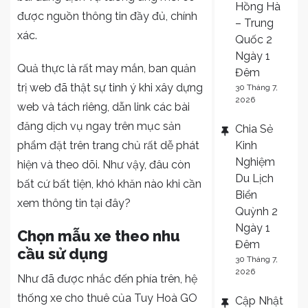
Hồng Hà
được nguồn thông tin đầy đủ, chính
– Trung
xác.
Quốc 2
Ngày 1
Quả thực là rất may mắn, ban quản
Đêm
trị web đã thật sự tinh ý khi xây dựng
30 Tháng 7,
2026
web và tách riêng, dẫn link các bài
đăng dịch vụ ngay trên mục sản
Chia Sẻ
Kinh
phẩm đặt trên trang chủ rất dễ phát
Nghiệm
hiện và theo dõi. Như vậy, đâu còn
Du Lịch
bất cứ bất tiện, khó khăn nào khi cần
Biển
xem thông tin tại đây?
Quỳnh 2
Ngày 1
Chọn mẫu xe theo nhu
Đêm
cầu sử dụng
30 Tháng 7,
2026
Như đã được nhắc đến phía trên, hệ
thống xe cho thuê của Tuy Hoà GO
Cập Nhật