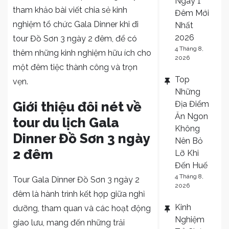
Ngày 1
tham khảo bài viết chia sẻ kinh
Đêm Mới
nghiệm tổ chức Gala Dinner khi đi
Nhất
2026
tour Đồ Sơn 3 ngày 2 đêm
, để có
4 Tháng 8,
thêm những kinh nghiệm hữu ích cho
2026
một đêm tiệc thành công và trọn
Top
vẹn.
Những
Địa Điểm
Giới thiệu đôi nét về
Ăn Ngon
tour du lịch Gala
Không
Dinner Đồ Sơn 3 ngày
Nên Bỏ
2 đêm
Lỡ Khi
Đến Huế
4 Tháng 8,
Tour Gala Dinner Đồ Sơn 3 ngày 2
2026
đêm là hành trình kết hợp giữa nghỉ
Kinh
dưỡng, tham quan và các hoạt động
Nghiệm
giao lưu, mang đến những trải