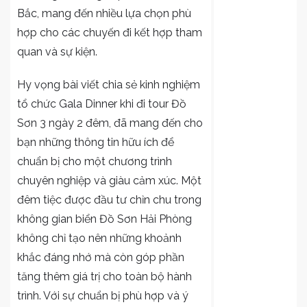
Bắc, mang đến nhiều lựa chọn phù
hợp cho các chuyến đi kết hợp tham
quan và sự kiện.
Hy vọng bài viết chia sẻ kinh nghiệm
tổ chức Gala Dinner khi đi tour Đồ
Sơn 3 ngày 2 đêm, đã mang đến cho
bạn những thông tin hữu ích để
chuẩn bị cho một chương trình
chuyên nghiệp và giàu cảm xúc. Một
đêm tiệc được đầu tư chỉn chu trong
không gian biển
Đồ Sơn Hải Phòng
không chỉ tạo nên những khoảnh
khắc đáng nhớ mà còn góp phần
tăng thêm giá trị cho toàn bộ hành
trình. Với sự chuẩn bị phù hợp và ý