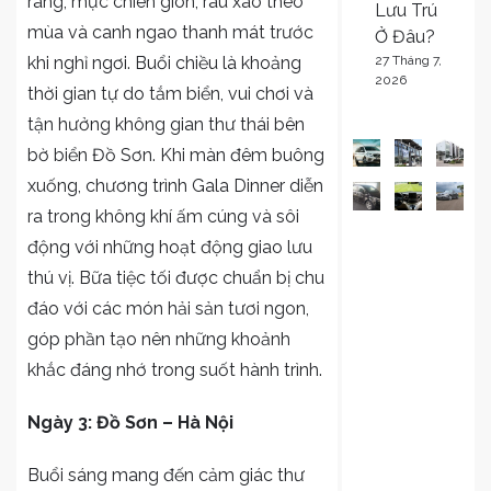
rang, mực chiên giòn, rau xào theo
Lưu Trú
mùa và canh ngao thanh mát trước
Ở Đâu?
27 Tháng 7,
khi nghỉ ngơi. Buổi chiều là khoảng
2026
thời gian tự do tắm biển, vui chơi và
tận hưởng không gian thư thái bên
bờ biển Đồ Sơn. Khi màn đêm buông
xuống, chương trình Gala Dinner diễn
ra trong không khí ấm cúng và sôi
động với những hoạt động giao lưu
thú vị. Bữa tiệc tối được chuẩn bị chu
đáo với các món hải sản tươi ngon,
góp phần tạo nên những khoảnh
khắc đáng nhớ trong suốt hành trình.
Ngày 3: Đồ Sơn – Hà Nội
Buổi sáng mang đến cảm giác thư