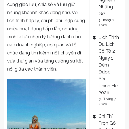
cùng giao lưu, chia sẻ và lưu giữ
Những
những khoảnh khắc đáng nhớ. Với
Gì?
3 Tháng 8,
lịch trình hợp lý, chi phí phù hợp cùng
2026
nhiều hoạt động hấp dẫn, chương
trình là lựa chọn lý tưởng dành cho
Lịch Trình
Du Lịch
các doanh nghiệp, cơ quan và tổ
Cô Tô 2
chức đang tìm kiếm một chuyến đi
Ngày 1
vừa thư giãn vừa tăng cường sự kết
Đêm
nối giữa các thành viên.
Được
Yêu
Thích Hè
2026
30 Tháng 7,
2026
Chi Phí
Trọn Gói