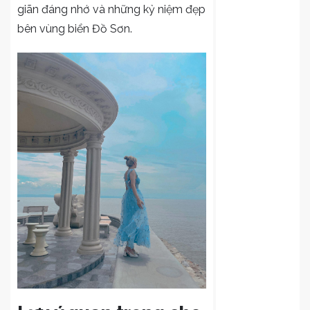
giãn đáng nhớ và những kỷ niệm đẹp
bên vùng biển Đồ Sơn.