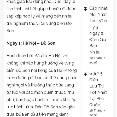
khắc giao lưu đáng nhớ. Dưới đây là
Cập Nhật
lịch trình chi tiết giúp chuyến đi được
Mới Nhất
sắp xếp hợp lý và mang đến nhiều
Tour Vĩnh
trải nghiệm thú vị tại vùng biển Đồ
Hy 3
Sơn:
Ngày 2
Đêm Giá
Ngày 1: Hà Nội – Đồ Sơn
Bao
Nhiêu
Hành trình bắt đầu từ Hà Nội với
30 Tháng 7,
2026
không khí hào hứng hướng về vùng
biển Đồ Sơn nổi tiếng của Hải Phòng.
Gợi Ý 5
Trên đường đi, bạn có thể dừng chân
Điểm
nghỉ ngơi và thưởng thức bữa sáng
Lưu Trú
Tốt Nhất
tự túc với các món quen thuộc như
Tại Phú
phở, bún hoặc bánh mì trước khi tiếp
Quốc
tục hành trình. Đến Đồ Sơn vào gần
28 Tháng 7,
trưa, bữa ăn đầu tiên mang đậm
2026