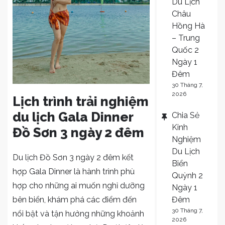
Du Lịch
Châu
Hồng Hà
– Trung
Quốc 2
Ngày 1
Đêm
30 Tháng 7,
2026
Lịch trình trải nghiệm
du lịch Gala Dinner
Chia Sẻ
Kinh
Đồ Sơn 3 ngày 2 đêm
Nghiệm
Du Lịch
Du lịch Đồ Sơn 3 ngày 2 đêm kết
Biển
hợp Gala Dinner là hành trình phù
Quỳnh 2
hợp cho những ai muốn nghỉ dưỡng
Ngày 1
Đêm
bên biển, khám phá các điểm đến
30 Tháng 7,
nổi bật và tận hưởng những khoảnh
2026