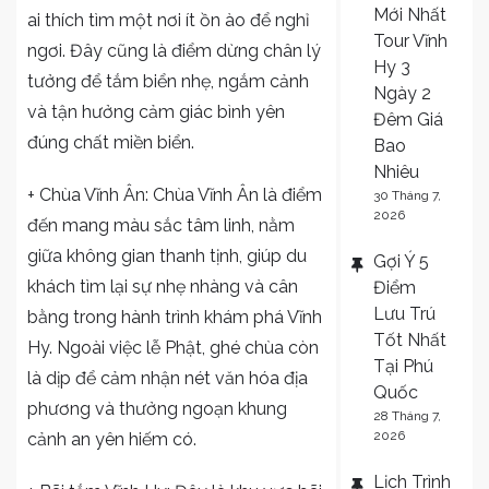
Mới Nhất
ai thích tìm một nơi ít ồn ào để nghỉ
Tour Vĩnh
ngơi. Đây cũng là điểm dừng chân lý
Hy 3
tưởng để tắm biển nhẹ, ngắm cảnh
Ngày 2
và tận hưởng cảm giác bình yên
Đêm Giá
đúng chất miền biển.
Bao
Nhiêu
+ Chùa Vĩnh Ân: Chùa Vĩnh Ân là điểm
30 Tháng 7,
2026
đến mang màu sắc tâm linh, nằm
giữa không gian thanh tịnh, giúp du
Gợi Ý 5
khách tìm lại sự nhẹ nhàng và cân
Điểm
Lưu Trú
bằng trong hành trình khám phá Vĩnh
Tốt Nhất
Hy. Ngoài việc lễ Phật, ghé chùa còn
Tại Phú
là dịp để cảm nhận nét văn hóa địa
Quốc
phương và thưởng ngoạn khung
28 Tháng 7,
2026
cảnh an yên hiếm có.
Lịch Trình