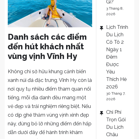
Gì?
3 Tháng 8,
2026
Lịch Trình
Du Lịch
Danh sách các điểm
Cô Tô 2
đến hút khách nhất
Ngày 1
vùng vịnh Vĩnh Hy
Đêm
Được
Không chỉ sở hữu khung cảnh biển
Yêu
Thích Hè
xanh núi đá đặc trưng, Vĩnh Hy còn là
2026
nơi quy tụ nhiều điểm tham quan nổi
30 Tháng 7,
tiếng, mỗi địa danh đều mang một
2026
vẻ đẹp và trải nghiệm riêng biệt. Nếu
Chi Phí
có dịp ghé thăm vùng vịnh xinh đẹp
Trọn Gói
này, đừng bỏ lỡ những điểm đến hấp
Du Lịch
dẫn dưới đây để hành trình khám
Châu