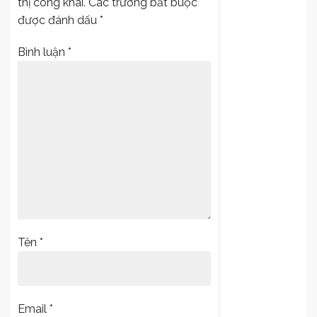
thị công khai.
Các trường bắt buộc
được đánh dấu
*
Bình luận
*
Tên
*
Email
*