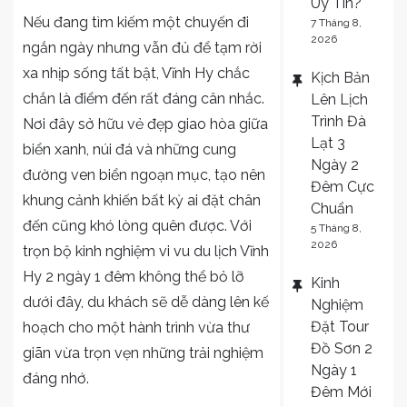
Uy Tín?
Trọn
Nếu đang tìm kiếm một chuyến đi
7 Tháng 8,
Bộ
2026
ngắn ngày nhưng vẫn đủ để tạm rời
Kinh
xa nhịp sống tất bật, Vĩnh Hy chắc
Kịch Bản
Nghiệm
chắn là điểm đến rất đáng cân nhắc.
Lên Lịch
Vi
Trình Đà
Nơi đây sở hữu vẻ đẹp giao hòa giữa
Vu
Lạt 3
Vĩnh
biển xanh, núi đá và những cung
Ngày 2
Hy
đường ven biển ngoạn mục, tạo nên
Đêm Cực
2
khung cảnh khiến bất kỳ ai đặt chân
Chuẩn
Ngày
đến cũng khó lòng quên được. Với
5 Tháng 8,
1
2026
trọn bộ kinh nghiệm vi vu
du lịch Vĩnh
Đêm
Hy
2 ngày 1 đêm không thể bỏ lỡ
Kinh
Không
dưới đây, du khách sẽ dễ dàng lên kế
Nghiệm
Thể
Đặt Tour
hoạch cho một hành trình vừa thư
Bỏ
Đồ Sơn 2
Lỡ
giãn vừa trọn vẹn những trải nghiệm
Ngày 1
đáng nhớ.
Đêm Mới