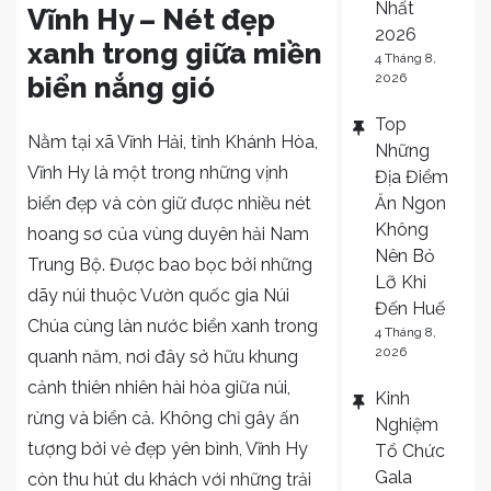
Nhất
Vĩnh Hy – Nét đẹp
2026
xanh trong giữa miền
4 Tháng 8,
2026
biển nắng gió
Top
Nằm tại xã Vĩnh Hải, tỉnh Khánh Hòa,
Những
Vĩnh Hy là một trong những vịnh
Địa Điểm
biển đẹp và còn giữ được nhiều nét
Ăn Ngon
Không
hoang sơ của vùng duyên hải Nam
Nên Bỏ
Trung Bộ. Được bao bọc bởi những
Lỡ Khi
dãy núi thuộc Vườn quốc gia Núi
Đến Huế
Chúa cùng làn nước biển xanh trong
4 Tháng 8,
2026
quanh năm, nơi đây sở hữu khung
cảnh thiên nhiên hài hòa giữa núi,
Kinh
rừng và biển cả. Không chỉ gây ấn
Nghiệm
tượng bởi vẻ đẹp yên bình, Vĩnh Hy
Tổ Chức
Gala
còn thu hút du khách với những trải