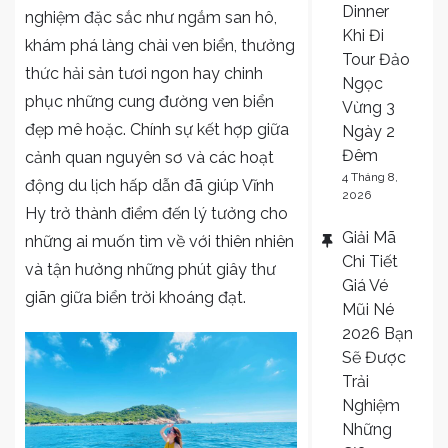
Dinner
nghiệm đặc sắc như ngắm san hô,
Khi Đi
khám phá làng chài ven biển, thưởng
Tour Đảo
thức hải sản tươi ngon hay chinh
Ngọc
phục những cung đường ven biển
Vừng 3
đẹp mê hoặc. Chính sự kết hợp giữa
Ngày 2
Đêm
cảnh quan nguyên sơ và các hoạt
4 Tháng 8,
động du lịch hấp dẫn đã giúp Vĩnh
2026
Hy trở thành điểm đến lý tưởng cho
Giải Mã
những ai muốn tìm về với thiên nhiên
Chi Tiết
và tận hưởng những phút giây thư
Giá Vé
giãn giữa biển trời khoáng đạt.
Mũi Né
2026 Bạn
Sẽ Được
Trải
Nghiệm
Những