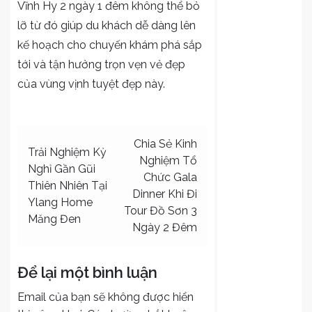
Vĩnh Hy 2 ngày 1 đêm
không thể bỏ
lỡ từ đó giúp du khách dễ dàng lên
kế hoạch cho chuyến khám phá sắp
tới và tận hưởng trọn vẹn vẻ đẹp
của vùng vịnh tuyệt đẹp này.
Điều
Chia Sẻ Kinh
Trải Nghiệm Kỳ
Nghiệm Tổ
hướng
Nghỉ Gần Gũi
Chức Gala
bài
Thiên Nhiên Tại
Dinner Khi Đi
Ylang Home
viết
Tour Đồ Sơn 3
Măng Đen
Ngày 2 Đêm
Để lại một bình luận
Email của bạn sẽ không được hiển