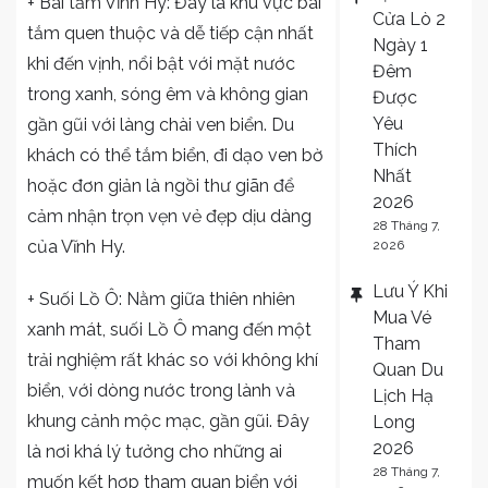
+ Bãi tắm Vĩnh Hy: Đây là khu vực bãi
Cửa Lò 2
tắm quen thuộc và dễ tiếp cận nhất
Ngày 1
khi đến vịnh, nổi bật với mặt nước
Đêm
trong xanh, sóng êm và không gian
Được
Yêu
gần gũi với làng chài ven biển. Du
Thích
khách có thể tắm biển, đi dạo ven bờ
Nhất
hoặc đơn giản là ngồi thư giãn để
2026
cảm nhận trọn vẹn vẻ đẹp dịu dàng
28 Tháng 7,
của Vĩnh Hy.
2026
Lưu Ý Khi
+ Suối Lồ Ô: Nằm giữa thiên nhiên
Mua Vé
xanh mát, suối Lồ Ô mang đến một
Tham
trải nghiệm rất khác so với không khí
Quan Du
biển, với dòng nước trong lành và
Lịch Hạ
khung cảnh mộc mạc, gần gũi. Đây
Long
2026
là nơi khá lý tưởng cho những ai
28 Tháng 7,
muốn kết hợp tham quan biển với