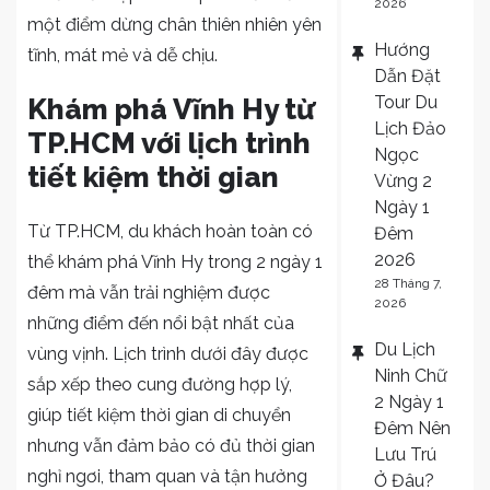
2026
một điểm dừng chân thiên nhiên yên
Hướng
tĩnh, mát mẻ và dễ chịu.
Dẫn Đặt
Tour Du
Khám phá Vĩnh Hy từ
Lịch Đảo
TP.HCM với lịch trình
Ngọc
tiết kiệm thời gian
Vừng 2
Ngày 1
Từ TP.HCM, du khách hoàn toàn có
Đêm
2026
thể khám phá Vĩnh Hy trong 2 ngày 1
28 Tháng 7,
đêm mà vẫn trải nghiệm được
2026
những điểm đến nổi bật nhất của
Du Lịch
vùng vịnh. Lịch trình dưới đây được
Ninh Chữ
sắp xếp theo cung đường hợp lý,
2 Ngày 1
giúp tiết kiệm thời gian di chuyển
Đêm Nên
nhưng vẫn đảm bảo có đủ thời gian
Lưu Trú
nghỉ ngơi, tham quan và tận hưởng
Ở Đâu?