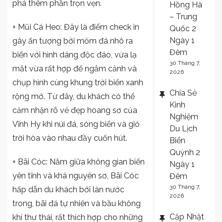
phá thêm phần trọn vẹn.
Hồng Hà
– Trung
+ Mũi Cá Heo: Đây là điểm check in
Quốc 2
Ngày 1
gây ấn tượng bởi mỏm đá nhô ra
Đêm
biển với hình dáng độc đáo, vừa lạ
30 Tháng 7,
mắt vừa rất hợp để ngắm cảnh và
2026
chụp hình cùng khung trời biển xanh
Chia Sẻ
rộng mở. Từ đây, du khách có thể
Kinh
cảm nhận rõ vẻ đẹp hoang sơ của
Nghiệm
Vĩnh Hy khi núi đá, sóng biển và gió
Du Lịch
trời hòa vào nhau đầy cuốn hút.
Biển
Quỳnh 2
+ Bãi Cóc: Nằm giữa không gian biển
Ngày 1
yên tĩnh và khá nguyên sơ, Bãi Cóc
Đêm
30 Tháng 7,
hấp dẫn du khách bởi làn nước
2026
trong, bãi đá tự nhiên và bầu không
Cập Nhật
khí thư thái, rất thích hợp cho những