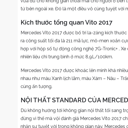
vừa đủ cho không gian thoải mái cho người ở bên tr
từ bên ngoài xe. Đó là một điều vô cùng tuyệt vời
Kích thước tổng quan Vito 2017
Mercedes Vito 2017 được bố trí la-zăng kích thước 
ra công suất tối đa là 211 mã lực, mô-men xoắn cự
hợp với hộp số tự động công nghệ 7G-Tronic+ . Xe
nhiên liệu chỉ trung bình ở mức 8,9L/100km.
Mercedes Vito 2017 được khoác lên mình khá nhiều
nhau như màu Xanh lịch lãm, màu Xám – Nâu – Trắn
cùng ấn tượng.
NỘI THẤT STANDARD CỦA MERCEDE
Dù không hướng tới không gian nội thất tối sang t
đừng vì thế mà vội đánh giá Mercedes Vito 2017 chỉ
nhận sự tuyệt vời trong không gian này. Mercedes