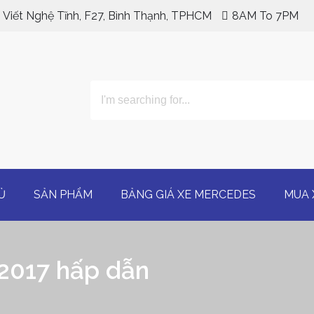
 Viết Nghệ Tĩnh, F27, Bình Thạnh, TPHCM
8AM To 7PM
Ủ
SẢN PHẨM
BẢNG GIÁ XE MERCEDES
MUA 
 2017 hấp dẫn