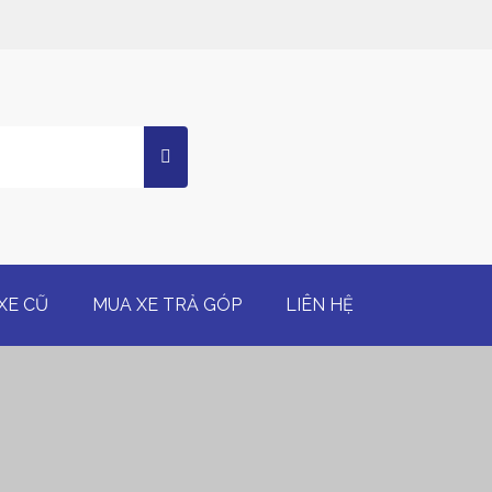
XE CŨ
MUA XE TRẢ GÓP
LIÊN HỆ