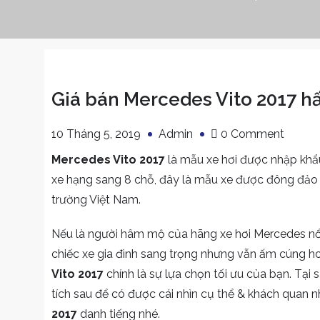
Giá bán Mercedes Vito 2017 h
on
10 Tháng 5, 2019
Admin
0 Comment
Giá
Mercedes Vito 2017
là mẫu xe hơi được nhập khẩu
bán
xe hạng sang 8 chỗ, đây là mẫu xe được đông đảo cá
Merce
trường Việt Nam.
Vito
2017
Nếu là người hâm mộ của hãng xe hơi Mercedes nổ
hấp
chiếc xe gia đình sang trọng nhưng vẫn ấm cúng h
dẫn
Vito 2017
chính là sự lựa chọn tối ưu của bạn. Tại 
tích sau để có được cái nhìn cụ thể & khách quan 
2017
danh tiếng nhé.