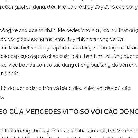
 của người sử dụng, điều khó có thể thấy đầy đủ ở các dòng
 dòng xe cho doanh nhân, Mercedes Vito 2017 có nội thất đư
c dòng xe thương mại khác, tuy nhiên chỉ riêng cái tên
 nên khác biệt và đẳng cấp hơn các dòng xe thương mại khác
 cao cấp cực đẹp và chắc chắn, cẩn thận tỉ mỉ tới từng đườn
 xe, việc bọc da còn có tác dụng chống bụi, tăng độ bền cho
nội thất.
hồ đo lường dạng tròn và bảng điều khiển với đầy đủ các
s.
 SO CỦA MERCEDES VITO SO VỚI CÁC DÒN
ại thất dường như là ý đồ của các nhà sản xuất, bởi Mercede