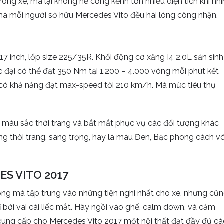
ong xe, mà lại không hề cồng kềnh tốn nhiều diện tích khi nhì
 mà mỗi người sở hữu Mercedes Vito đều hài lòng công nhận.
17 inch, lốp size 225/35R. Khối động cơ xăng I4 2.0L sản sinh
c đại có thể đạt 350 Nm tại 1.200 – 4.000 vòng mỗi phút kết
 có khả năng đạt max-speed tới 210 km/h. Mà mức tiêu thụ
 màu sắc thời trang và bắt mắt phục vụ các đối tượng khác
g thời trang, sang trọng, hay là màu Đen, Bạc phong cách v
S VITO 2017
rọng mà tập trung vào những tiện nghi nhất cho xe, nhưng cũ
 bởi vài cái liếc mắt. Hãy ngồi vào ghế, calm down, và cảm
 cung cấp cho Mercedes Vito 2017 một nội thất đạt đầy đủ cá