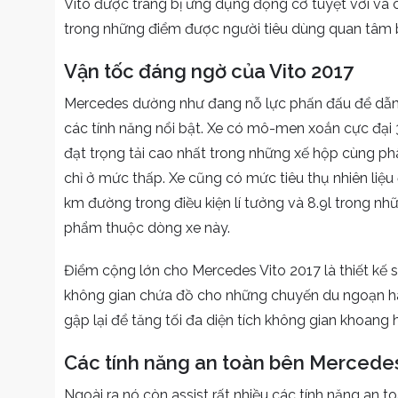
Vito được trang bị ứng dụng động cơ tuyệt vời và c
trong những điểm được người tiêu dùng quan tâm 
Vận tốc đáng ngờ của Vito 2017
Mercedes dường như đang nỗ lực phấn đấu để dẫn 
các tính năng nổi bật. Xe có mô-men xoắn cực đạ
đạt trọng tải cao nhất trong những xế hộp cùng ph
chỉ ở mức thấp. Xe cũng có mức tiêu thụ nhiên liệu
km đường trong điều kiện lí tưởng và 8.9l trong n
phẩm thuộc dòng xe này.
Điểm cộng lớn cho Mercedes Vito 2017 là thiết kế 
không gian chứa đồ cho những chuyến du ngoạn hay
gập lại để tăng tối đa diện tích không gian khoang 
Các tính năng an toàn bên Mercede
Ngoài ra nó còn assist rất nhiều các tính năng an 