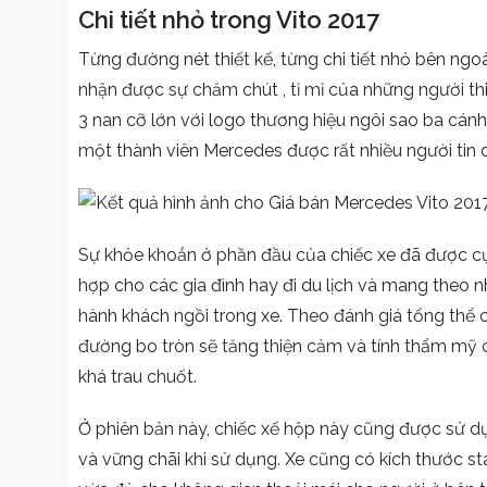
Chi tiết nhỏ trong Vito 2017
Từng đường nét thiết kế, từng chi tiết nhỏ bên ng
nhận được sự chăm chút , tỉ mỉ của những người thi
3 nan cỡ lớn với logo thương hiệu ngôi sao ba cánh
một thành viên Mercedes được rất nhiều người tin 
Sự khỏe khoắn ở phần đầu của chiếc xe đã được cụm
hợp cho các gia đình hay đi du lịch và mang theo n
hành khách ngồi trong xe. Theo đánh giá tổng thể 
đường bo tròn sẽ tăng thiện cảm và tính thẩm mỹ 
khá trau chuốt.
Ở phiên bản này, chiếc xế hộp này cũng được sử d
và vững chãi khi sử dụng. Xe cũng có kích thư