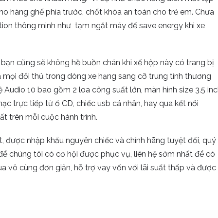
í cho hàng ghế phía trước, chốt khóa an toàn cho trẻ em. Chưa
ion thông minh như tạm ngắt máy để save energy khi xe
c bạn cũng sẽ không hề buồn chán khi xế hộp này có trang bị
xa mọi đối thủ trong dòng xe hạng sang cỡ trung tính thương
 Audio 10 bao gồm 2 loa công suất lớn, màn hình size 3.5 in
ạc trực tiếp từ ổ CD, chiếc usb cá nhân, hay qua kết nối
t trên mỗi cuộc hành trình.
, được nhập khẩu nguyên chiếc và chính hãng tuyệt đối, quý
e để chúng tôi có cơ hội được phục vụ, liên hệ sớm nhất để có
a vô cùng đơn giản, hỗ trợ vay vốn với lãi suất thấp và được