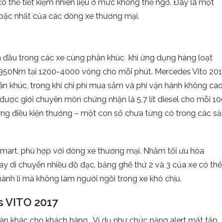
ó thể tiết kiệm nhiên liệu ở mức không thể ngờ. Đây là một
bậc nhất của các dòng xe thương mại.
đầu trong các xe cùng phân khúc khi ứng dụng hàng loạt
i 350Nm tại 1200-4000 vòng cho mỗi phút. Mercedes Vito 20
ân khúc, trong khi chi phí mua sắm và phí vận hành không cao
 được giới chuyên môn chứng nhận là 5,7 lít diesel cho mỗi 1
hững điều kiện thường – một con số chưa từng có trong các s
smart, phù hợp với dòng xe thương mại. Nhằm tối ưu hóa
 di chuyển nhiều đồ đạc, băng ghế thứ 2 và 3 của xe có thể
hành lí mà không làm người ngồi trong xe khó chịu.
s VITO 2017
toàn khác cho khách hàng. Ví dụ như chức năng alert mất tập