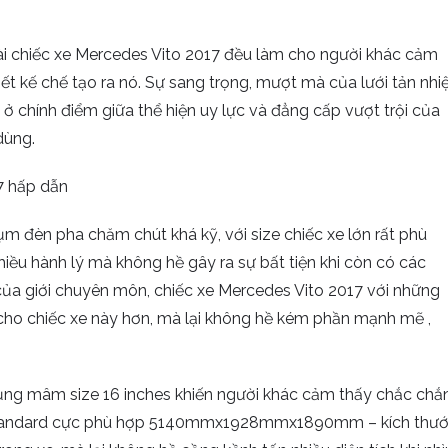
oài chiếc xe Mercedes Vito 2017 đều làm cho người khác cảm
ết kế chế tạo ra nó. Sự sang trọng, mượt mà của lưới tản nhi
 ở chính điểm giữa thể hiện uy lực và đẳng cấp vượt trội của
dùng.
 đèn pha chăm chút khá kỹ, với size chiếc xe lớn rất phù
hiều hành lý mà không hề gây ra sự bất tiện khi còn có các
của giới chuyên môn, chiếc xe Mercedes Vito 2017 với những
cho chiếc xe này hơn, mà lại không hề kém phần mạnh mẽ ,
ụng mâm size 16 inches khiến người khác cảm thấy chắc chắ
ớc standard cực phù hợp 5140mmx1928mmx1890mm – kích thư