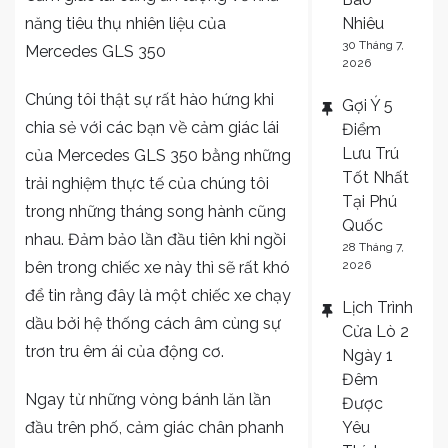
Nhiêu
năng tiêu thụ nhiên liệu của
30 Tháng 7,
Mercedes GLS 350
2026
Chúng tôi thật sự rất hào hứng khi
Gợi Ý 5
chia sẻ với các bạn về cảm giác lái
Điểm
Lưu Trú
của Mercedes GLS 350 bằng những
Tốt Nhất
trải nghiệm thực tế của chúng tôi
Tại Phú
trong những tháng song hành cũng
Quốc
nhau. Đảm bảo lần đầu tiên khi ngồi
28 Tháng 7,
2026
bên trong chiếc xe này thì sẽ rất khó
để tin rằng đây là một chiếc xe chạy
Lịch Trình
dầu bởi hệ thống cách âm cùng sự
Cửa Lò 2
trơn tru êm ái của động cơ.
Ngày 1
Đêm
Ngay từ những vòng bánh lăn lần
Được
Yêu
đầu trên phố, cảm giác chân phanh