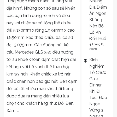
từng được mệnh danh là “ông vua
Những
Địa Điểm
địa hình”. Những con số sau sẽ khiến
Ăn Ngon
các bạn hình dung rõ hơn về điều
Không
này khi chiếc xe có tổng thể chiều
Nên Bỏ
dài 5.130mm x rộng 1.934mm x cao
Lỡ Khi
1.850mm, kéo theo chiều dài cơ sở
Đến Huế
đạt 3.075mm. Các đường nét kết
4 Tháng 8,
2026
cấu Mercedes GLS 350 đều hướng
tới sự khỏe khoắn đậm chất hiện đại
Kinh
Nghiệm
kết hợp với bộ vành thể thao hợp
Tổ Chức
kim 19 inch. Khiến chiếc xe trở nên
Gala
chắc chắn hơn bao giờ hết. Bên cạnh
Dinner
đó, có rất nhiều màu sắc thời trang
Khi Đi
được đưa ra mang đến nhiều lựa
Tour Đảo
chọn cho khách hàng như: Đỏ, Đen,
Ngọc
Vừng 3
Xám, …
Ngày 2