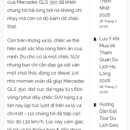
Thích
của Mercedes GLS 350 đã khiến
Nhất
chúng tôi hài lòng bởi nó không chỉ
2026
nhạy mà còn có độ bám rất chân
28 Tháng 7,
thật.
2026
Lưu Ý Khi
Còn trên những xa lộ, chiếc xe thể
Mua Vé
hiện xuất sắc khả năng tiềm ẩn của
Tham
mình. Dù cho có là một chiếc SUV
Quan Du
nhưng bạn chỉ cần đạp ga sát ván
Lịch Hạ
một chút thôi, động cơ diesel 3.0l
Long
2026
nhờ momen xoắn đã giúp Mercedes
28 Tháng 7,
GLS 350 đạt cực đại ngay từ 1.600
2026
vòng/phút đẩy chiếc SUV nặng 2,4
Hướng
tấn này lập tức lướt đi trên xa lộ và
Dẫn Đặt
chỉ mất ~ 11s chúng tôi đã tiếp cận
Tour Du
tốc độ 130 km/h. Lúc này cảm giác
Lịch Đảo
rõ rệt về hệ thống treo & dẫn động