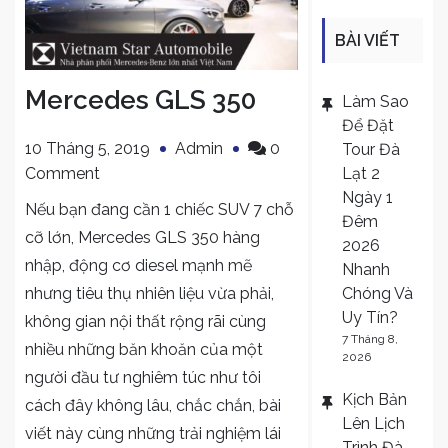
BÀI VIẾT
MỚI
Mercedes GLS 350
Làm Sao
Để Đặt
10 Tháng 5, 2019
Admin
0
Tour Đà
on
Lạt 2
Comment
Ngày 1
Mercedes
Nếu bạn đang cần 1 chiếc SUV 7 chỗ
Đêm
GLS
cỡ lớn, Mercedes GLS 350 hàng
2026
350
nhập, động cơ diesel mạnh mẽ
Nhanh
Chóng Và
nhưng tiêu thụ nhiên liệu vừa phải,
Uy Tín?
không gian nội thất rộng rãi cùng
7 Tháng 8,
nhiều những băn khoăn của một
2026
người đầu tư nghiêm túc như tôi
Kịch Bản
cách đây không lâu, chắc chắn, bài
Lên Lịch
viết này cùng những trải nghiệm lái
Trình Đà