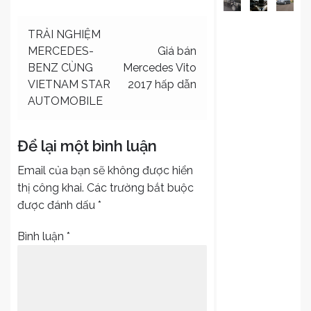
Điều
TRẢI NGHIỆM
MERCEDES-
Giá bán
hướng
BENZ CÙNG
Mercedes Vito
bài
VIETNAM STAR
2017 hấp dẫn
viết
AUTOMOBILE
Để lại một bình luận
Email của bạn sẽ không được hiển
thị công khai.
Các trường bắt buộc
được đánh dấu
*
Bình luận
*