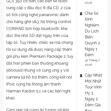
GLS 350 cơ bản, các bạn sẽ được
2026
cung cấp 1 đầu đọc 6 đĩa CD, 2 cửa
Chia Sẻ
sổ trời công nghệ panaromic dành
Kinh
cho hàng ghế 1&3, hệ thống control
Nghiệm
COMAND tích hợp bluetooth, khe
Du Lịch
đọc thẻ nhớ SD đặt ngay trên của
Biển
táp-lô. Tuy nhiên, chiếc xe mà chúng
Quỳnh 2
Ngày 1
tôi sử dụng đã được nâng cấp thêm
Đêm
gói phụ kiện Premium Package 2, tuy
30 Tháng 7,
đắt hơn phiên bản thường khoảng
2026
5600usd nhưng vô cùng ưng ý với
Cập Nhật
camera lùi hỗ trợ thêm, cổng kết nối
Mới Nhất
iPod, cùng hệ thống âm thanh
Tour Vĩnh
Harman Kardon 5.1 và các tiện nghi
Hy 3
khác.
Ngày 2
Đêm Giá
Cảm giác lái cùng ấn tượng về khả
Bao