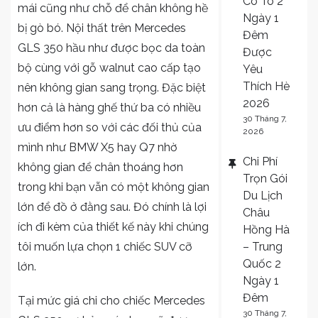
Cô Tô 2
mái cũng như chỗ để chân không hề
Ngày 1
bị gò bó. Nội thất trên Mercedes
Đêm
GLS 350 hầu như được bọc da toàn
Được
bộ cùng với gỗ walnut cao cấp tạo
Yêu
Thích Hè
nên không gian sang trọng. Đặc biệt
2026
hơn cả là hàng ghế thứ ba có nhiều
30 Tháng 7,
ưu điểm hơn so với các đối thủ của
2026
mình như BMW X5 hay Q7 nhờ
Chi Phí
không gian để chân thoáng hơn
Trọn Gói
trong khi bạn vẫn có một không gian
Du Lịch
lớn để đồ ở đằng sau. Đó chính là lợi
Châu
ích đi kèm của thiết kế này khi chúng
Hồng Hà
– Trung
tôi muốn lựa chọn 1 chiếc SUV cỡ
Quốc 2
lớn.
Ngày 1
Đêm
Tại mức giá chi cho chiếc Mercedes
30 Tháng 7,