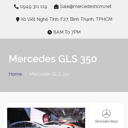
Skip
0949 311 119
Sale@mercedeshcm.net
to
content
Xô Viết Nghệ Tĩnh, F27, Bình Thạnh, TPHCM
8AM To 7PM
Mercedes GLS 350
Home
Mercedes GLS 350