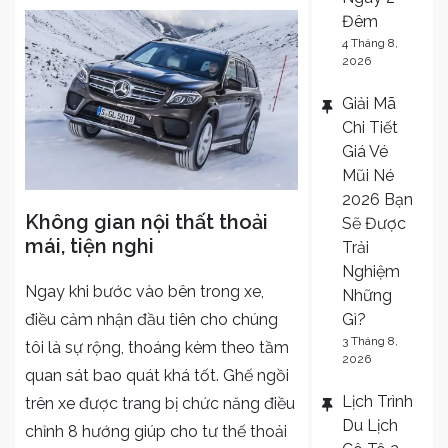
Đêm
4 Tháng 8,
2026
Giải Mã
Chi Tiết
Giá Vé
Mũi Né
2026 Bạn
Không gian nội thất thoải
Sẽ Được
mái, tiện nghi
Trải
Nghiệm
Ngay khi bước vào bên trong xe,
Những
Gì?
điều cảm nhận đầu tiên cho chúng
3 Tháng 8,
tôi là sự rộng, thoáng kèm theo tầm
2026
quan sát bao quát khá tốt. Ghế ngồi
Lịch Trình
trên xe được trang bị chức năng điều
Du Lịch
chỉnh 8 hướng giúp cho tư thế thoải