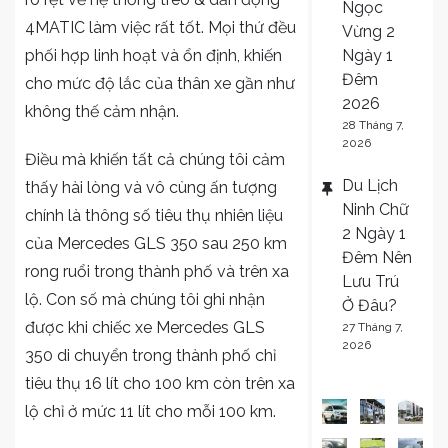
Ngọc
4MATIC làm việc rất tốt. Mọi thứ đều
Vừng 2
Ngày 1
phối hợp linh hoạt và ổn định, khiến
Đêm
cho mức độ lắc của thân xe gần như
2026
không thế cảm nhận.
28 Tháng 7,
2026
Điều mà khiến tất cả chúng tôi cảm
Du Lịch
thấy hài lòng và vô cùng ấn tượng
Ninh Chữ
chính là thông số tiêu thụ nhiên liệu
2 Ngày 1
của Mercedes GLS 350 sau 250 km
Đêm Nên
rong ruổi trong thành phố và trên xa
Lưu Trú
lộ. Con số mà chúng tôi ghi nhận
Ở Đâu?
được khi chiếc xe Mercedes GLS
27 Tháng 7,
2026
350 di chuyển trong thành phố chỉ
tiêu thụ 16 lít cho 100 km còn trên xa
lộ chỉ ở mức 11 lít cho mỗi 100 km.